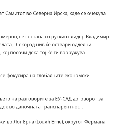
ат Самитот во Северна Ирска, каде се очекува
амерон, се состана со рускиот лидер Владимир
елата, . Секој од нив ќе оствари одделни
кој посочи дека тој ќе ги вооружува
а се фокусира на глобалните економски
ањето на разговорите за ЕУ-САД договорот за
едок во даночната транспарентност.
ржи во Лог Ерна (Lough Erne), округот Фермана,