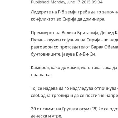
Published: Monday, June 17, 2013 09:34
Лидерите на Г-8 земји треба да го започн
конфликтот во Сирија да доминира.
Премиерот на Велика Британија, Дејвид К
Путин – клучен сојузник на Сирија – во нед
разговори со претседателот Барак Обама, 
бунтовниците, јавува Би-Би-Си.
Камерон, како домаќин, исто така, сака д
прашања.
Тој се надева да го надгледува отпочнув
слободна трговија и да се постигне напр
39.от самит на Групата осум (Г8) ќе се од
денеска и утре.