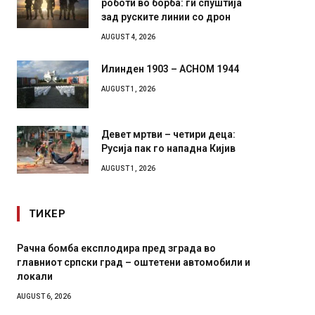
роботи во борба: ги спуштија
зад руските линии со дрон
AUGUST 4, 2026
Илинден 1903 – АСНОМ 1944
AUGUST 1, 2026
Девет мртви – четири деца:
Русија пак го нападна Кијив
AUGUST 1, 2026
ТИКЕР
Рачна бомба експлодира пред зграда во
И Данс
главниот српски град – оштетени автомобили и
11-мес
локали
AUGUST 4,
AUGUST 6, 2026