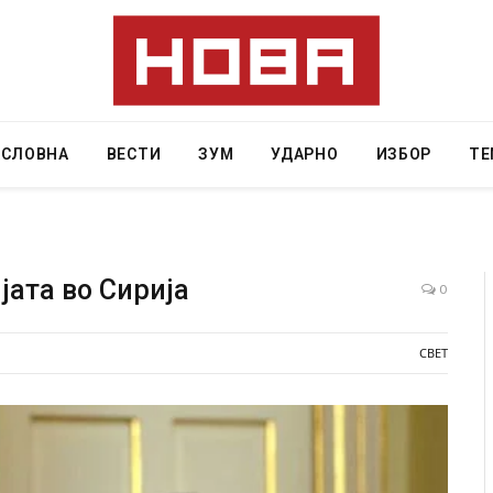
АСЛОВНА
ВЕСТИ
ЗУМ
УДАРНО
ИЗБОР
ТЕ
јата во Сирија
0
Грција: Горат Парос, Андрос, Калимнос, Крит, …
СВЕТ
JULY 30, 2026