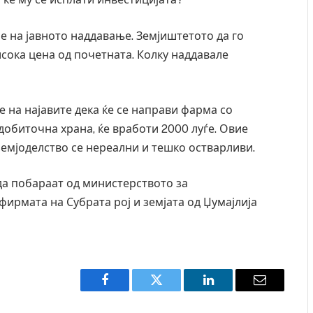
е на јавното наддавање. Земјиштетото да го
исока цена од почетната. Колку наддавале
 на најавите дека ќе се направи фарма со
добиточна храна, ќе вработи 2000 луѓе. Овие
 земјоделство се нереални и тешко остварливи.
да побараат од министерството за
фирмата на Субрата рој и земјата од Џумајлија
Уште двајца починаа од повредите во ресторан
Најмал
во главниот град на Русуија – експлозивот бил
во Тај
завиткан како роденденски подарок
AUGUST 7,
AUGUST 2, 2026
Facebook
Twitter
LinkedIn
Email