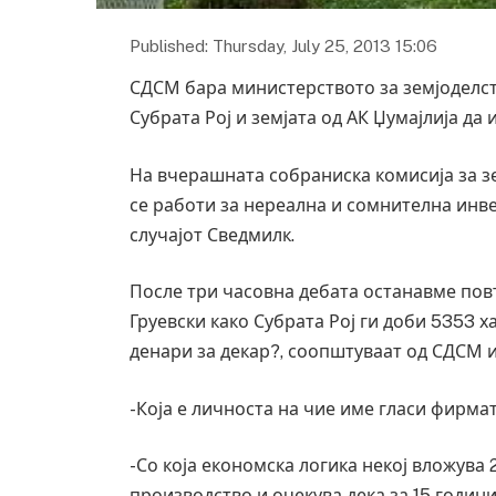
Published: Thursday, July 25, 2013 15:06
СДСМ бара министерството за земјоделст
Субрата Рој и земјата од АК Џумајлија да 
На вчерашната собраниска комисија за з
се работи за нереална и сомнителна инве
случајот Сведмилк.
После три часовна дебата останавме пов
Груевски како Субрата Рој ги доби 5353 х
денари за декар?, соопштуваат од СДСМ 
-Која е личноста на чие име гласи фирмат
-Со која економска логика некој вложува
производство и очекува дека за 15 години