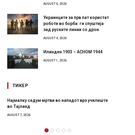
AUGUST 6, 2026
Украинците за прв пат користат
роботи во борба: ги спуштија
зад руските линии со дрон
AUGUST 4, 2026
Илинден 1903 – АСНОМ 1944
AUGUST 1, 2026
ТИКЕР
ку седум мртви во нападот врз училиште
СОЗИС: Украинцит
ланд
генералите откол
 2026
AUGUST 7, 2026