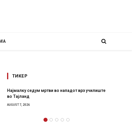
МА
ТИКЕР
ум мртви во нападот врз училиште
СОЗИС: Украинците пове
генералите отколку на 
AUGUST 7, 2026