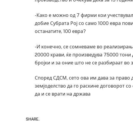
-Како е можно од 7 фирми кои учествувал
добие Субрата Рој со само 1000 евра пов
останатите, 100 евра?
-И конечно, се сомневаме во реализирање
20000 крави, ќе произведува 75000 тони 
бројки и за оние што не се разбираат во
Според СДСМ, сето ова им дава за право 
земјоделство да го раскине договорот со 
да и се врати на држава
SHARE.