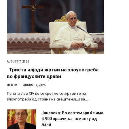
AUGUST 7, 2026
Триста илјади жртви на злоупотреба
во француските цркви
ВЕСТИ
AUGUST 7, 2026
Папата Лав XIV ќе се сретне со жртвите на
злоупотреба од страна на свештеници за…
Јаневска: Во септември ќе има
4.900 првачиња помалку од
лани