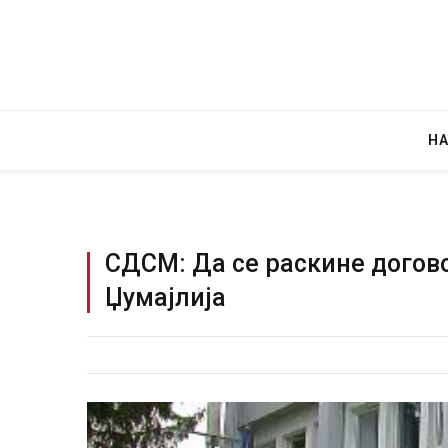
Н
СДСМ: Да се раскине догово
Џумајлија
Уш
во
за
AUG