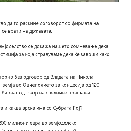
во да го раскине договорот со фирмата на
и се врати на државата.
емјоделство се докажа нашето сомневање дека
стиција за која стравуваме дека ќе заврши како
торно без одговор од Владата на Никола
а. земја во Овчеполието за концесија од 120
и бараат одговор на следниве прашања:
а и каква врска има со Субрата Рој?
 200 милиони евра во земјоделско
 ќе му се исплати инвестицијата?