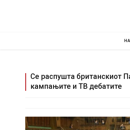
Н
Се распушта британскиот П
кампањите и ТВ дебатите
Уште двајца почи
во главниот град
завиткан како р
AUGUST 2, 2026