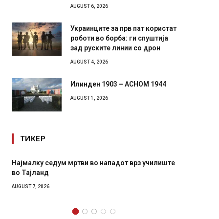
AUGUST 6, 2026
Украинците за прв пат користат
роботи во борба: ги спуштија
зад руските линии со дрон
AUGUST 4, 2026
Илинден 1903 – АСНОМ 1944
AUGUST 1, 2026
ТИКЕР
ви во нападот врз училиште
СОЗИС: Украинците повеќе им 
генералите отколку на Зеленс
AUGUST 7, 2026