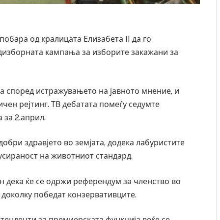
обара од кралицата Елизабета II да го
дизборната кампања за изборите закажани за
, а според истражувањето на јавното мнение, и
чен рејтинг. ТВ дебатата помеѓу седумте
 за 2.април.
добри здравјето во земјата, додека лабуристите
усираност на животниот стандард.
 дека ќе се одржи референдум за членство во
с доколку победат конзервативците.
етенденти за премиерската функција веќе се