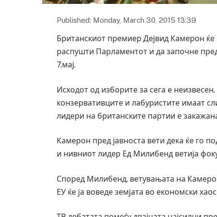
Published: Monday, March 30, 2015 13:39
Британскиот премиер Дејвид Камерон ќе п
распушти Парламентот и да започне пре
7.мај.
Исходот од изборите за сега е неизвесен
конзервативците и лабуристите имаат сли
лидери на британските партии е закажана
Камерон пред јавноста вети дека ќе го по
и нивниот лидер Ед Милибенд ветија фок
Според Милибенд, ветувањата на Камерон
ЕУ ќе ја воведе земјата во економски хао
ТВ дебатата помеѓу двајцата најсилни пр