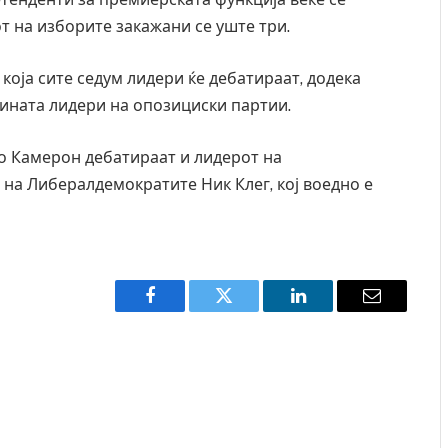
от на изборите закажани се уште три.
 која сите седум лидери ќе дебатираат, додека
тмината лидери на опозициски партии.
со Камерон дебатираат и лидерот на
на Либералдемократите Ник Клег, кој воедно е
Facebook
Twitter
LinkedIn
Email
јца починаа од повредите во ресторан
Најмалку седум мрт
иот град на Русуија – експлозивот бил
во Тајланд
 како роденденски подарок
AUGUST 7, 2026
026