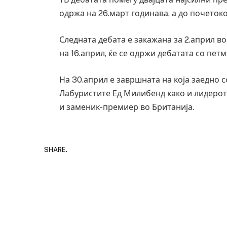
одржа на 26.март годинава, а до почеток
Следната дебата е закажана за 2.април во
на 16.април, ќе се одржи дебатата со пе
На 30.април е завршната на која заедно 
Лабуристите Ед Милибенд како и лидерот 
и заменик-премиер во Британија.
SHARE.
Уште два
во главн
завиткан
AUGUST 2, 2