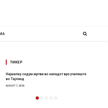
МА
ТИКЕР
ападот врз училиште
СОЗИС: Украинците повеќе им веруваат
генералите отколку на Зеленски
AUGUST 7, 2026