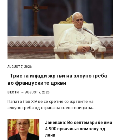
AUGUST 7, 2026
Триста илјади жртви на злоупотреба
во француските цркви
ВЕСТИ
AUGUST 7, 2026
Папата Лав XIV ќе се сретне со жртвите на
злоупотреба од страна на свештеници за…
Јаневска: Во септември ќе има
4.900 првачиња помалку од
лани