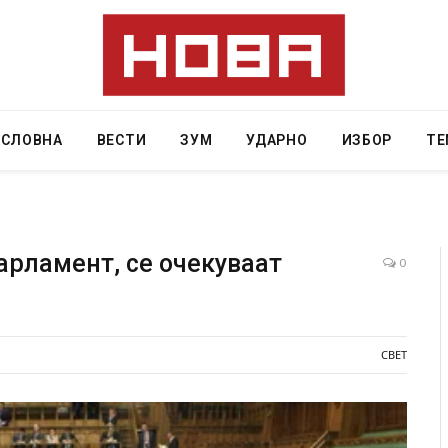
АСЛОВНА
ВЕСТИ
ЗУМ
УДАРНО
ИЗБОР
ТЕ
арламент, се очeкуваат
0
наа од повредите во ресторан
Најмалку седум мртви во н
 на Русуија – експлозивот бил
во Тајланд
оденденски подарок
СВЕТ
AUGUST 7, 2026