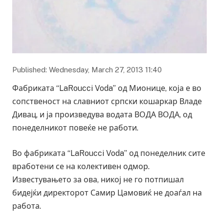
Published: Wednesday, March 27, 2013 11:40
Фабриката “LaRoucci Voda” од Мионице, која е во
сопственост на славниот српски кошаркар Владе
Дивац, и ја произведува водата ВОДА ВОДА, од
понеделникот повеќе не работи.
Во фабриката “LaRoucci Voda” од понеделник сите
вработени се на колективен одмор.
Известувањето за ова, никој не го потпишал
бидејќи директорот Самир Цамовиќ не доаѓал на
работа.