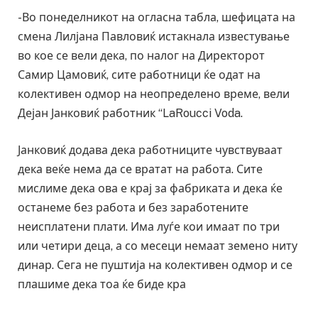
-Во понеделникот на огласна табла, шефицата на
смена Лилјана Павловиќ истакнала известување
во кое се вели дека, по налог на Директорот
Самир Цамовиќ, сите работници ќе одат на
колективен одмор на неопределено време, вели
Дејан Јанковиќ работник “LaRoucci Voda.
Јанковиќ додава дека работниците чувствуваат
дека веќе нема да се вратат на работа. Сите
мислиме дека ова е крај за фабриката и дека ќе
останеме без работа и без заработените
неисплатени плати. Има луѓе кои имаат по три
или четири деца, а со месеци немаат земено ниту
динар. Сега не пуштија на колективен одмор и се
плашиме дека тоа ќе биде кра