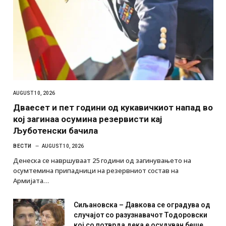
AUGUST 10, 2026
Дваесет и пет години од кукавичкиот напад во
кој загинаа осумина резервисти кај
Љуботенски бачила
ВЕСТИ
AUGUST 10, 2026
Денеска се навршуваат 25 години од загинувањето на
осумтемина припадници на резервниот состав на
Армијата…
Сиљановска – Давкова се оградува од
случајот со разузнавачот Тодоровски
кој со потврда дека е осудуван беше