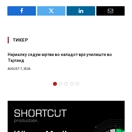
Facebook
Twitter
LinkedIn
Email
ТИКЕР
 во нападот врз училиште во
СОЗИС: Украинците повеќе
отколку на Зеленски
AUGUST 7, 2026