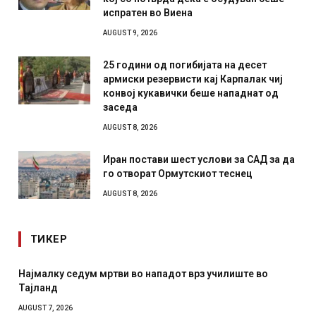
испратен во Виена
AUGUST 9, 2026
25 години од погибијата на десет
армиски резервисти кај Карпалак чиј
конвој кукавички беше нападнат од
заседа
AUGUST 8, 2026
Иран постави шест услови за САД за да
го отворат Ормутскиот теснец
AUGUST 8, 2026
ТИКЕР
у седум мртви во нападот врз училиште во
СОЗИС: Укра
отколку на
2026
AUGUST 7, 2026