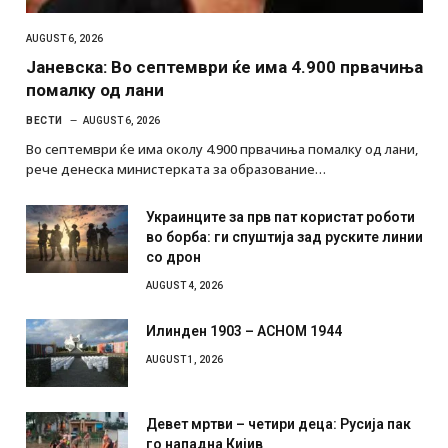
AUGUST 6, 2026
Јаневска: Во септември ќе има 4.900 првачиња
помалку од лани
ВЕСТИ
AUGUST 6, 2026
Во септември ќе има околу 4.900 првачиња помалку од лани,
рече денеска министерката за образование…
Украинците за прв пат користат роботи
во борба: ги спуштија зад руските линии
со дрон
AUGUST 4, 2026
Илинден 1903 – АСНОМ 1944
AUGUST 1, 2026
Девет мртви – четири деца: Русија пак
го нападна Кијив