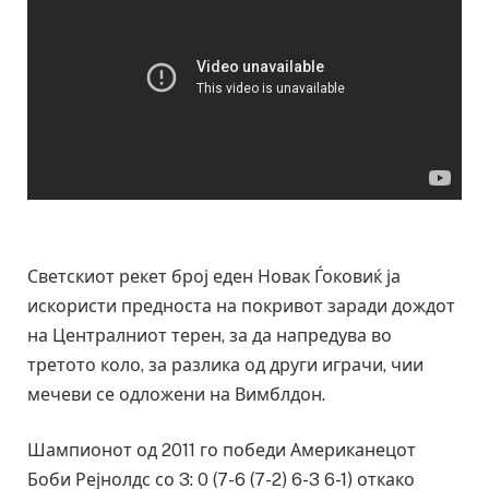
Светскиот рекет број еден Новак Ѓоковиќ ја
искористи предноста на покривот заради дождот
на Централниот терен, за да напредува во
третото коло, за разлика од други играчи, чии
мечеви се одложени на Вимблдон.
Шампионот од 2011 го победи Американецот
Боби Рејнолдс со 3: 0 (7-6 (7-2) 6-3 6-1) откако