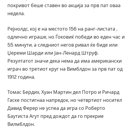
покривот беше ставен во акција за прв пат оваа
недела.
Рејнолдс, кој е на местото 156 на ранг-листата ,
одлично играше, но Ѓоковиќ победи во еден час и
55 минути, а следниот негов ривал ќе биде или
Џереми Шарди или Јан-Ленард Штруф.
Резултатот значи дека нема да има американски
играч во третиот круг на Вимблдон за прв пат од
1912 година.
Томас Бердих, Хуан Мартин дел Потро и Ричард
Гаске постигнаа напредок, но четвртиот носител
Давид Ферер не успеа да игра со Роберто
Баутиста Агут пред дождот да го прекрие
Вилмблдон.