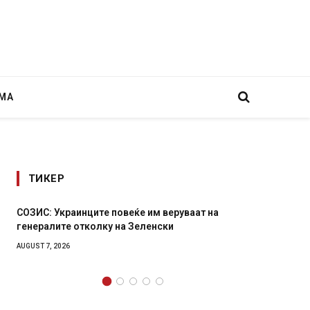
МА
ТИКЕР
а
Рачна бомба експлодира пред зграда во
главниот српски град – оштетени автомобили и
локали
AUGUST 6, 2026