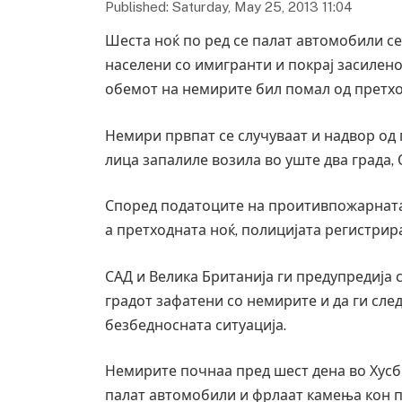
Published: Saturday, May 25, 2013 11:04
Шеста ноќ по ред се палат автомобили се 
населени со имигранти и покрај засилено
обемот на немирите бил помал од претхо
Немири првпат се случуваат и надвор од 
лица запалиле возила во уште два града,
Според податоците на проитивпожарната
а претходната ноќ, полицијата регистрир
САД и Велика Британија ги предупредија 
градот зафатени со немирите и да ги сле
безбедносната ситуација.
Немирите почнаа пред шест дена во Хусб
палат автомобили и фрлаат камења кон п