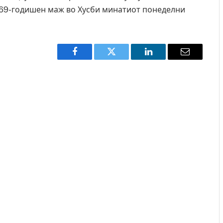
 69-годишен маж во Хусби минатиот понеделни
Facebook
Twitter
LinkedIn
Email
а во главниот град на
СОЗИС: Украинците повеќе им ве
бомба, кој требало да
генералите отколку на Зеленски
AUGUST 7, 2026