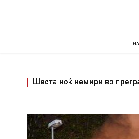
Н
Шеста ноќ немири во прегр
Детали за експлозијата во гла
Русија – жена носела бомба, к
биде убиен?
AUGUST 2, 2026