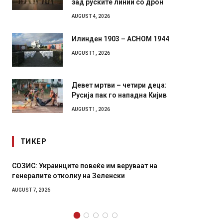
зад руските линии со дрон
AUGUST 4, 2026
Илинден 1903 – АСНОМ 1944
AUGUST 1, 2026
Девет мртви – четири деца:
Русија пак го нападна Кијив
AUGUST 1, 2026
ТИКЕР
руваат на
Рачна бомба експлодира пред зграда во
главниот српски град – оштетени автомоби
локали
AUGUST 6, 2026