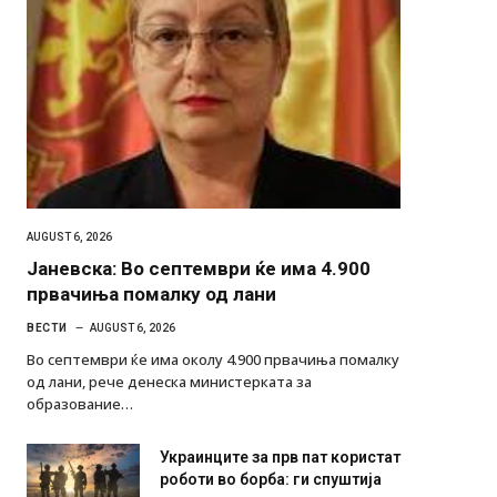
AUGUST 6, 2026
Јаневска: Во септември ќе има 4.900
првачиња помалку од лани
ВЕСТИ
AUGUST 6, 2026
Во септември ќе има околу 4.900 првачиња помалку
од лани, рече денеска министерката за
образование…
Украинците за прв пат користат
роботи во борба: ги спуштија