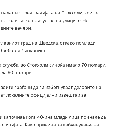
палат во предградијата на Стокхолм, кои се
то полициско присуство на улиците. Но,
дните вечери.
главниот град на Шведска, откако помлади
 Оребор и Линкопинг.
 служба, во Стокхолм синоќа имало 70 пожари,
ала 90 пожари.
своите граѓани да ги избегнуваат деловите на
дат локалните официјални извештаи за
и започнаа кога 40-ина млади лица почнале да
олицијата. Како причина за избувнување на