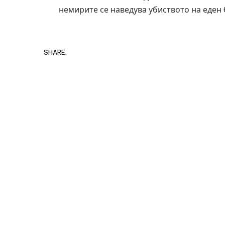
немирите се наведува убиството на еден
SHARE.
Детали за експлозијат
Русија – жена носела 
биде убиен?
AUGUST 2, 2026