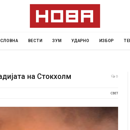
АСЛОВНА
ВЕСТИ
ЗУМ
УДАРНО
ИЗБОР
ТЕ
адијата на Стокхолм
0
вниот град на
СОЗИС: Украинците повеќе им веруваат н
СВЕТ
ој требало да
генералите отколку на Зеленски
AUGUST 7, 2026