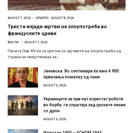
AUGUST 7, 2026
UPDATED:
AUGUST 8, 2026
Триста илјади жртви на злоупотреба во
француските цркви
ВЕСТИ
AUGUST 7, 2026
Папата Лав XIV ќе се сретне со жртвите на злоупотреба од
страна на свештеници за…
Јаневска: Во септември ќе има 4.900
првачиња помалку од лани
AUGUST 6, 2026
Украинците за прв пат користат роботи
во борба: ги спуштија зад руските линии
со дрон
AUGUST 4, 2026
Илинден 1903 – АСНОМ 1944