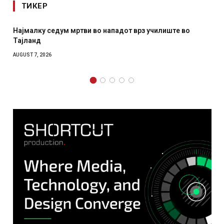
ТИКЕР
падот врз училиште во
СОЗИС: Украинците повеќе им ве
отколку на Зеленски
AUGUST 7, 2026