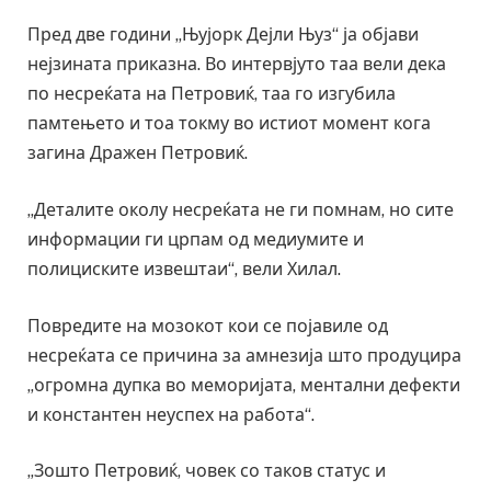
Пред две години „Њујорк Дејли Њуз“ ја објави
нејзината приказна. Во интервјуто таа вели дека
по несреќата на Петровиќ, таа го изгубила
памтењето и тоа токму во истиот момент кога
загина Дражен Петровиќ.
„Деталите околу несреќата не ги помнам, но сите
информации ги црпам од медиумите и
полициските извештаи“, вели Хилал.
Повредите на мозокот кои се појавиле од
несреќата се причина за амнезија што продуцира
„огромна дупка во меморијата, ментални дефекти
и константен неуспех на работа“.
„Зошто Петровиќ, човек со таков статус и