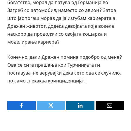
богатство, морал да патува од Германија во
Загреб со автомобил, наместо со авион? Затоа
што јас тогаш морав да ја изгубам кариерата а
Дражен животот, додека девојката која возела
наскоро да продолжи со својата кошарка и
моделирање кариера?
Конечно, дали Дражен помина подобро од мене?
Ова се сите прашања кои Турчинката ги
поставува, не верувајќи дека сето ова се случило,
по само „некаква коинциденција“.
Facebook
Twitter
LinkedIn
Email