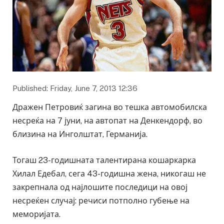
Published: Friday, June 7, 2013 12:36
Дражен Петровиќ загина во тешка автомобилска
несреќа на 7 јуни, на автопат на Денкендорф, во
близина на Инголштат, Германија.
Тогаш 23-годишната талентирана кошаркарка
Хилал Едебал, сега 43-годишна жена, никогаш не
закрепнала од најлошите последици на овој
несреќен случај: речиси потполно губење на
меморијата.