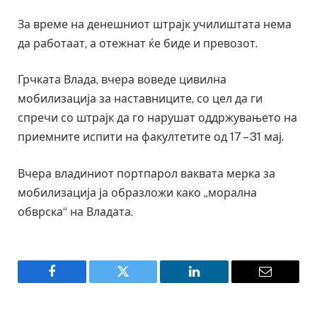
За време на денешниот штрајк училиштата нема
да работаат, а отежнат ќе биде и превозот.
Грчката Влада, вчера воведе цивилна
мобилизација за наставниците, со цел да ги
спречи со штрајк да го нарушат оддржувањето на
приемните испити на факултетите од 17 – 31 мај.
Вчера владиниот портпарол ваквата мерка за
мобилизација ја образложи како „морална
обврска“ на Владата.
Facebook
Twitter
LinkedIn
Email