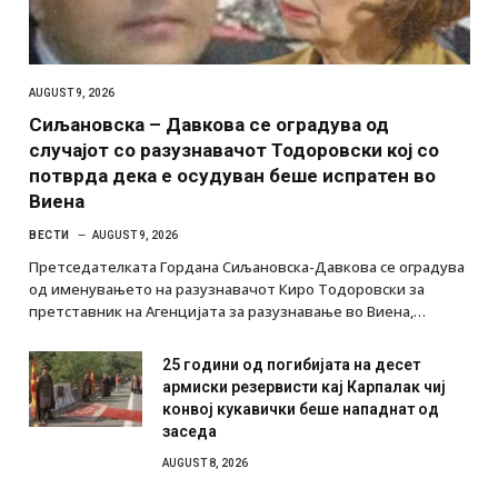
AUGUST 9, 2026
Сиљановска – Давкова се оградува од
случајот со разузнавачот Тодоровски кој со
потврда дека е осудуван беше испратен во
Виена
ВЕСТИ
AUGUST 9, 2026
Претседателката Гордана Сиљановска-Давкова се оградува
од именувањето на разузнавачот Киро Тодоровски за
претставник на Агенцијата за разузнавање во Виена,…
25 години од погибијата на десет
армиски резервисти кај Карпалак чиј
конвој кукавички беше нападнат од
заседа
AUGUST 8, 2026