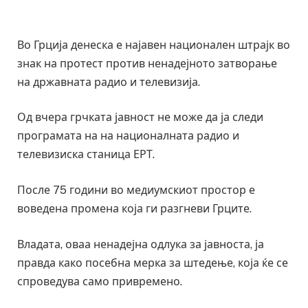
Во Грција денеска е најавен национален штрајк во
знак на протест против ненадејното затворање
на државната радио и телевизија.
Од вчера грчката јавност не може да ја следи
програмата на на националната радио и
телевизиска станица ЕРТ.
После 75 години во медиумскиот простор е
воведена промена која ги разгневи Грците.
Владата, оваа ненадејна одлука за јавноста, ја
правда како посебна мерка за штедење, која ќе се
спроведува само привремено.