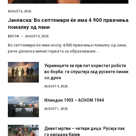
AUGUST 6, 2026
Јаневска: Во септември ќе има 4.900 првачиња
помалку од лани
ВЕСТИ
AUGUST 6, 2026
Во септември ќе има околу 4.900 првачиња помалку од лани,
рече денеска министерката за образование…
Украинците за прв пат користат роботи
во борба: ги спуштија зад руските линии
со дрон
AUGUST 4, 2026
Илинден 1903 – АСНОМ 1944
AUGUST 1, 2026
Девет мртви – четири деца: Русија пак
го нападна Кијив