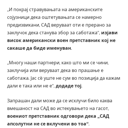
„И покрај стравувањата на американските
сојузници дека оштетувањата се намерно
предизвикани, САД веруваат оти е прерано за
заклучок дека станува збор за саботажа“,
изјави
висок американски воен претставник кој не
сакаше да биде именуван
.
„Многу наши партнери, како што ми се чини,
заклучија или веруваат дека во прашање е
саботажа. Јас сè уште не сум во позиција да кажам
дали е така или не е“,
додаде тој
.
Запрашан дали може да се исклучи било каква
вмешаност на САД во истекувањето на гасот,
воениот претставник одговори дека „САД
апсолутни не се вклучени во тоа“
.