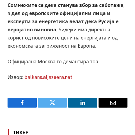
Сомнежите се дека станува збор за саботажа
,
а
дел од европските официјални лица и
експерти за енергетика велат дека Русија е
веројатно виновна
, бидејќи има директна
корист од повисоките цени на енергијата и од
економската загриженост на Европа.
Официјална Москва го демантира тоа.
Извор:
balkans.aljazeera.net
Facebook
Twitter
LinkedIn
Email
ТИКЕР