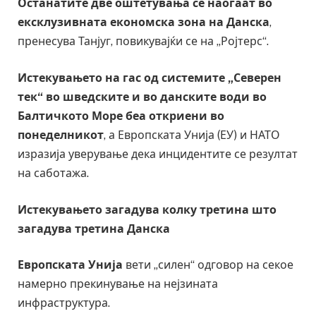
Останатите две оштетувања се наоѓаат во
ексклузивната економска зона на Данска
,
пренесува Танјуг, повикувајќи се на „Ројтерс“.
Истекувањето на гас од системите „Северен
тек“ во шведските и во данските води во
Балтичкото Море беа откриени во
понеделникот
, а Европската Унија (ЕУ) и НАТО
изразија уверување дека инцидентите се резултат
на саботажа.
Истекувањето загадува колку третина што
загадува третина Данска
Европската Унија
вети „силен“ одговор на секое
намерно прекинување на нејзината
инфраструктура.