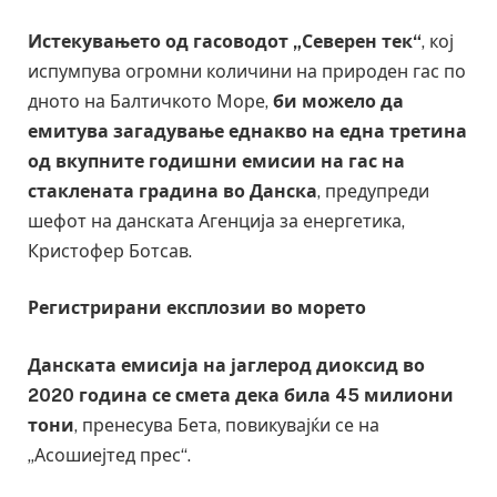
Истекувањето од гасоводот „Северен тек“
, кој
испумпува огромни количини на природен гас по
дното на Балтичкото Море,
би можело да
емитува загадување еднакво на една третина
од вкупните годишни емисии на гас на
стаклената градина во Данска
, предупреди
шефот на данската Агенција за енергетика,
Кристофер Ботсав.
Регистрирани експлозии во морето
Данската емисија на јаглерод диоксид во
2020 година се смета дека била 45 милиони
тони
, пренесува Бета, повикувајќи се на
„Асошиејтед прес“.