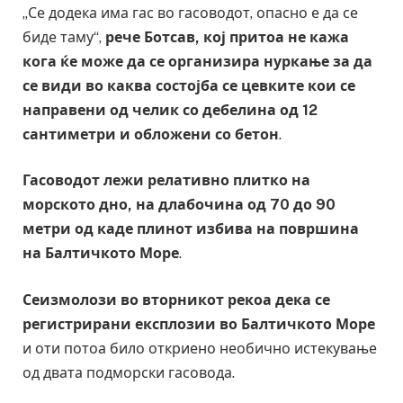
„Се додека има гас во гасоводот, опасно е да се
биде таму“,
рече Ботсав, кој притоа не кажа
кога ќе може да се организира нуркање за да
се види во каква состојба се цевките кои се
направени од челик со дебелина од 12
сантиметри и обложени со бетон
.
Гасоводот лежи релативно плитко на
морското дно, на длабочина од 70 до 90
метри од каде плинот избива на површина
на Балтичкото Море
.
Сеизмолози во вторникот рекоа дека се
регистрирани експлозии во Балтичкото Море
и оти потоа било откриено необично истекување
од двата подморски гасовода.