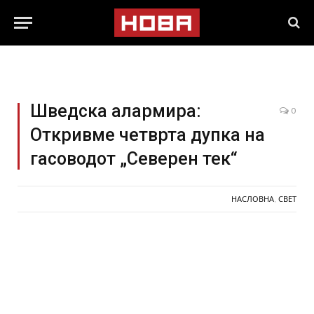
Шведска алармира:
0
Откривме четврта дупка на
гасоводот „Северен тек“
НАСЛОВНА
,
СВЕТ