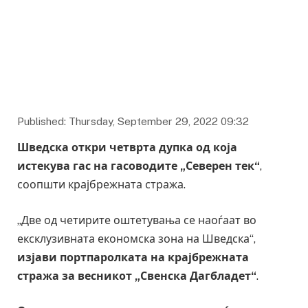
Published: Thursday, September 29, 2022 09:32
Шведска откри четврта дупка од која
истекува гас на гасоводите „Северен тек“
,
соопшти крајбрежната стража.
„Две од четирите оштетувања се наоѓаат во
ексклузивната економска зона на Шведска“,
изјави портпаролката на крајбрежната
стража за весникот „Свенска Дагбладет“
.