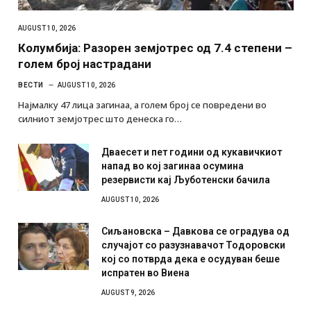
AUGUST 10, 2026
Колумбија: Разорен земјотрес од 7.4 степени –
голем број настрадани
ВЕСТИ
AUGUST 10, 2026
Најмалку 47 лица загинаа, а голем број се повредени во
силниот земјотрес што денеска го…
Дваесет и пет години од кукавичкиот
напад во кој загинаа осумина
резервисти кај Љуботенски бачила
AUGUST 10, 2026
Сиљановска – Давкова се оградува од
случајот со разузнавачот Тодоровски
кој со потврда дека е осудуван беше
испратен во Виена
AUGUST 9, 2026