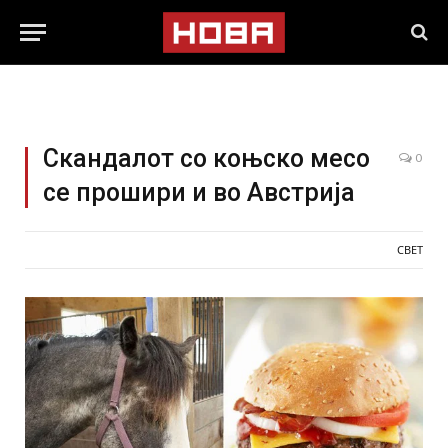
Скандалот со коњско месо
0
се прошири и во Австрија
СВЕТ