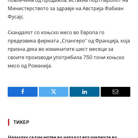
повлечена од продажба, истакна портпаролот на
Министерството за здравје на Австрија Фабиан
Фусајс.
Скандалот со коњско месо во Европа го
предизвика фирмата „Спангеро“ од Франција, која
призна дека во изминатите шест месеци за
своите производи употребила 750 тони коњско
месо од Романија.
Facebook
Twitter
LinkedIn
Email
ТИКЕР
Најмалку седум мртви во нападот врз училиште во