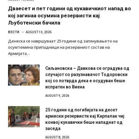
Дваесет и пет години од кукавичкиот напад во
кој загинаа осумина резервисти кај
Љуботенски бачила
ВЕСТИ
AUGUST 10, 2026
Денеска се навршуваат 25 години од загинувањето на
осумтемина припадници на резервниот состав на
Армијата…
Сиљановска – Давкова се оградува од
случајот со разузнавачот Тодоровски
кој со потврда дека е осудуван беше
испратен во Виена
AUGUST 9, 2026
25 години од погибијата на десет
армиски резервисти кај Карпалак чиј
конвој кукавички беше нападнат од
заседа
AUGUST 8, 2026