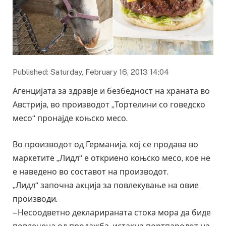
Published: Saturday, February 16, 2013 14:04
Агенцијата за здравје и безбедност на храната во
Австрија, во производот „Тортелини со говедско
месо“ пронајде коњско месо.
Во производот од Германија, кој се продава во
маркетите „Лидл“ е откриено коњско месо, кое не
е наведено во составот на производот.
„Лидл“ започна акција за повлекување на овие
производи.
– Несоодветно декларираната стока мора да биде