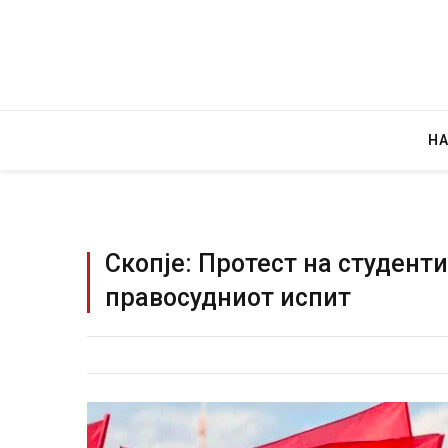
Н
Скопје: Протест на студент
правосудниот испит
Руска новинарка 
за „велепредавс
JULY 29, 2026