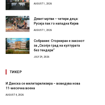
AUGUST 1, 2026
Девет мртви – четири деца:
Русија пак го нападна Кијив
AUGUST 1, 2026
Собрание: Сторниран е законот
за „Скопје град на културата
без тендери“
JULY 29, 2026
ТИКЕР
милитарилизира – воведува нова
Уште двајца починаа од
оена
во главниот град на Рус
завиткан како роденде
AUGUST 2, 2026