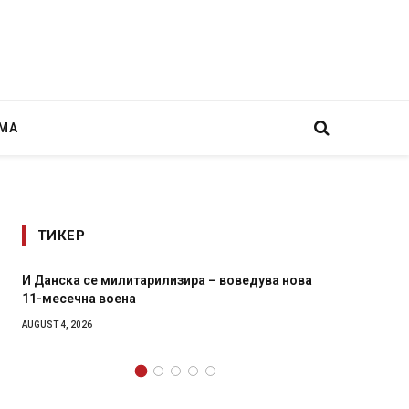
МА
ТИКЕР
а – воведува нова
Уште двајца починаа од повредите во 
во главниот град на Русуија – експлоз
завиткан како роденденски подарок
AUGUST 2, 2026