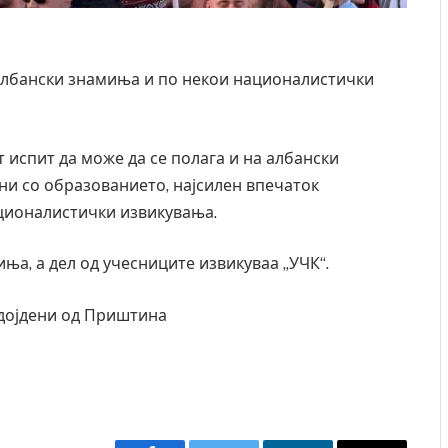
албански знамиња и по некои националистички
т испит да може да се полага и на албански
ани со образованието, најсилен впечаток
ционалистички извикувања.
ња, а дел од учесниците извикуваа „УЧК“.
 дојдени од Приштина