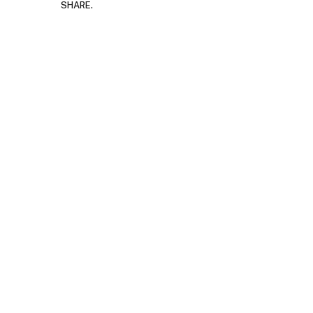
SHARE.
Ру
за
JULY