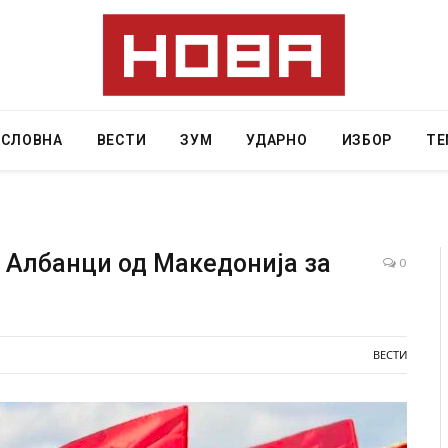
АСЛОВНА
ВЕСТИ
ЗУМ
УДАРНО
ИЗБОР
ТЕ
и Албанци од Македонија за
0
е осудена на 12 години затвор
И Данска се милитарилизир
тво“
11-месечна воена
ВЕСТИ
AUGUST 4, 2026