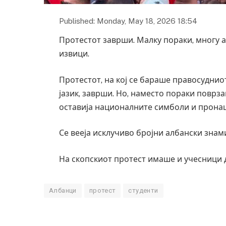
Published: Monday, May 18, 2026 18:54
Протестот заврши. Малку пораки, многу 
извици.
Протестот, на кој се бараше правосуднио
јазик, заврши. Но, наместо пораки поврз
оставија националните симболи и прона
Се вееја исклучиво бројни албански знами
На скопскиот протест имаше и учесници
Албанци
протест
студенти