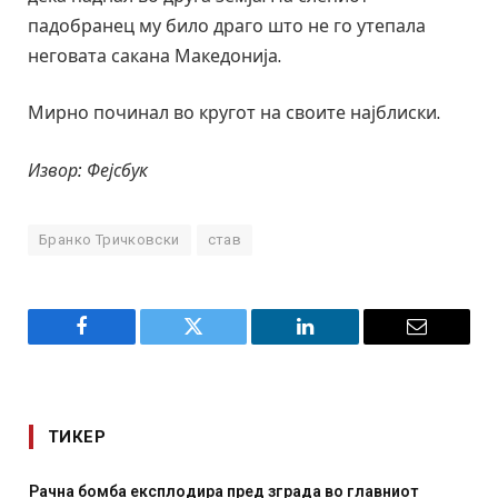
падобранец му било драго што не го утепала
неговата сакана Македонија.
Мирно починал во кругот на своите најблиски.
Извор: Фејсбук
Бранко Тричковски
став
Facebook
Twitter
LinkedIn
Email
ТИКЕР
одира пред зграда во главниот
И Данска се милитарил