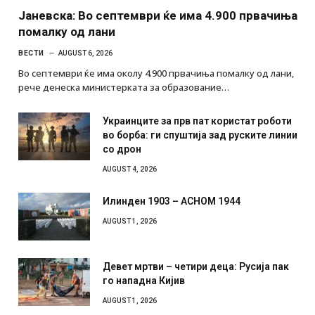
Јаневска: Во септември ќе има 4.900 првачиња
помалку од лани
ВЕСТИ
AUGUST 6, 2026
Во септември ќе има околу 4.900 првачиња помалку од лани,
рече денеска министерката за образование…
Украинците за прв пат користат роботи
во борба: ги спуштија зад руските линии
со дрон
AUGUST 4, 2026
Илинден 1903 – АСНОМ 1944
AUGUST 1, 2026
Девет мртви – четири деца: Русија пак
го нападна Кијив
AUGUST 1, 2026