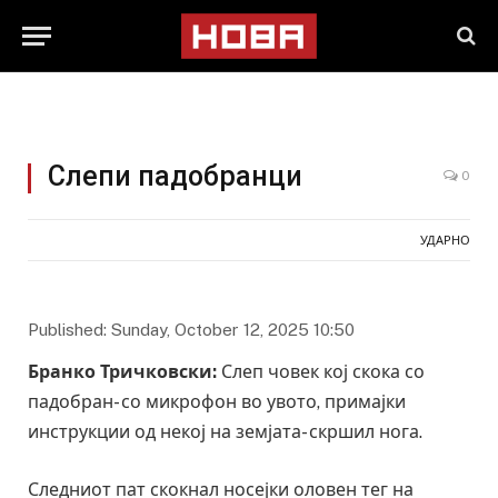
Слепи падобранци
0
УДАРНО
Published: Sunday, October 12, 2025 10:50
Бранко Тричковски:
Слеп човек кој скока со
падобран- со микрофон во увото, примајки
инструкции од некој на земјата- скршил нога.
Следниот пат скокнал носејки оловен тег на