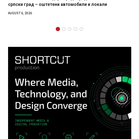
етени автомобили и локали
месечна воена
AUGUST 4, 2026