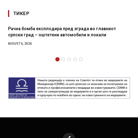
ТИКЕР
омба експлодира пред зграда во главниот
И Данска се
град – оштетени автомобили и локали
месечна во
2026
AUGUST 4, 2026