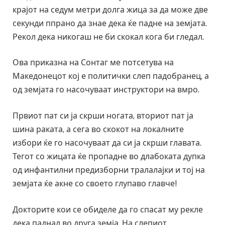
крајот на седум метри долга жица за да може две
секунди ппрано да знае дека ќе падне на земјата.
Рекол дека никогаш не би скокал кога би гледал.
Ова приказна на Сонтаг ме потсетува на
Македонецот кој е политички слеп падобранец, а
од земјата го насочуваат инструктори на вмро.
Првиот пат си ја скрши ногата, вториот пат ја
шина раката, а сега во скокот на локалните
избори ќе го насочуваат да си ја скрши главата.
Тегот со жицата ќе пропадне во длабоката дупка
од инфантилни предизборни тралалајки и тој на
земјата ќе акне со своето глупаво главче!
Докторите кои се обиделе да го спасат му рекле
дека паднал во друга земја. На слепиот