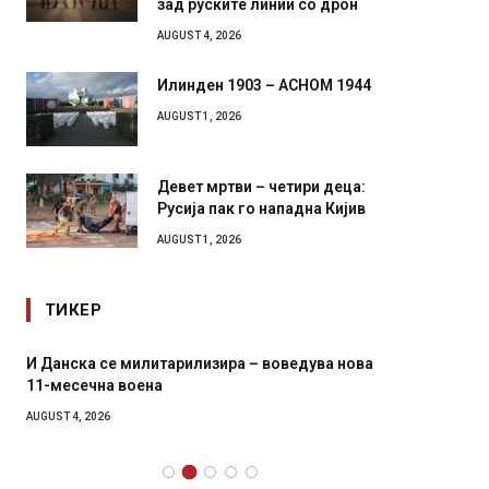
зад руските линии со дрон
AUGUST 4, 2026
Илинден 1903 – АСНОМ 1944
AUGUST 1, 2026
Девет мртви – четири деца:
Русија пак го нападна Кијив
AUGUST 1, 2026
ТИКЕР
И Данска се милитарилизира – воведува нова
Уште д
11-месечна воена
во глав
завитк
AUGUST 4, 2026
AUGUST 2,