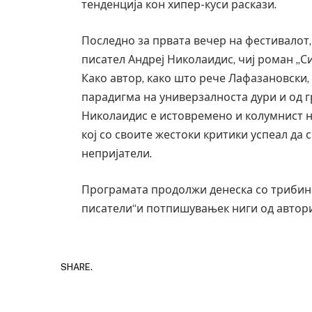
тенденција кон хипер-куси раскази.
Последно за првата вечер на фестивалот
писател Андреј Николаидис, чиј роман „Си
Како автор, како што рече Лафазановски,
парадигма на универзалноста дури и од г
Николаидис е истовремено и колумнист н
кој со своите жестоки критики успеал да 
непријатели.
Програмата продолжи денеска со трибин
писатели“и потпишувањек ниги од автори
SHARE.