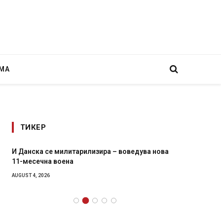
МА
ТИКЕР
И Данска се милитарилизира – воведува нова
Уште д
11-месечна воена
во глав
завитк
AUGUST 4, 2026
AUGUST 2,