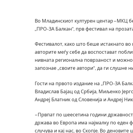
Во Младинскиот културен центар – МКЦ 
„ПРО-ЗА Балкан“, прв фестивал на прозат
Фестивалот, како што беше истакнато во
авторите меѓу себе да воспостават побли
нивната регионална поврзаност и можнос
запознае „своите автори“, да ги слушне н
Гости на првото издание на „ПРО-ЗА Балка
Владислав Бајац од Србија, Миљенко Јерго
Грција: Горат Парос, Андрос, Калимнос,
Андреј Блатник од Словенија и Андреј Ни
JULY 30, 2026
– Првпат по шеесетина години државност 
држава во Европа има најмалку по еден ф
случува и кај нас, во Скопје. Во деновите 