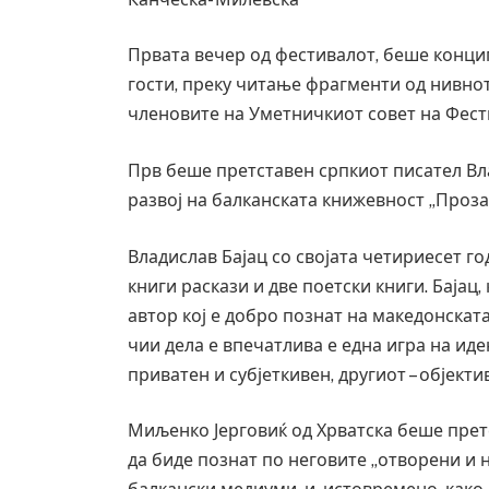
Првата вечер од фестивалот, беше конци
гости, преку читање фрагменти од нивно
членовите на Уметничкиот совет на Фест
Прв беше претставен српкиот писател Вл
развој на балканската книжевност „Прозарт
Владислав Бајац со својата четириесет г
книги раскази и две поетски книги. Бајац
автор кој е добро познат на македонската
чии дела е впечатлива е една игра на иден
приватен и субјеткивен, другиот – објект
Миљенко Јерговиќ од Хрватска беше прет
да биде познат по неговите „отворени и 