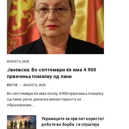
AUGUST 6, 2026
Јаневска: Во септември ќе има 4.900
првачиња помалку од лани
ВЕСТИ
AUGUST 6, 2026
Во септември ќе има околу 4.900 првачиња помалку
од лани, рече денеска министерката за
образование…
Украинците за прв пат користат
роботи во борба: ги спуштија