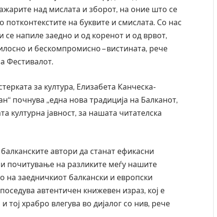
ажарите над мислата и зборот, на оние што се
со потконтекстите на буквите и смислата. Со нас
и се напиле заедно и од коренот и од врвот,
милосно и бескомпромисно – вистината, рече
на Фестивалот.
терката за култура, Елизабета Канческа-
ан“ почнува „една нова традиција на Балканот,
а културна јавност, за нашата читателска
 балканските автори да станат ефикасни
 и почитување на разликите меѓу нашите
то на заедничкиот балкански и европски
поседува автентичен книжевен израз, кој е
 тој храбро влегува во дијалог со нив, рече