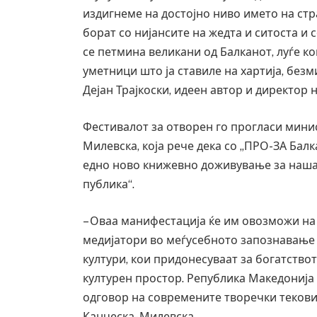
издигнеме на достојно ниво името на стр
борат со нијансите на жедта и ситоста и 
се петмина великани од Балканот, луѓе ко
уметници што ја ставиле на хартија, без
Дејан Трајкоски, идеен автор и директор 
Фестивалот за отворен го прогласи минис
Милевска, која рече дека со „ПРО-ЗА Балк
едно ново книжевно доживување за нашат
публика“.
– Оваа манифестација ќе им овозможи на
медијатори во меѓусебното запознавање
култури, кои придонесуваат за богатство
културен простор. Република Македонија 
одговор на современите творечки текови и
Канческа- Милевска