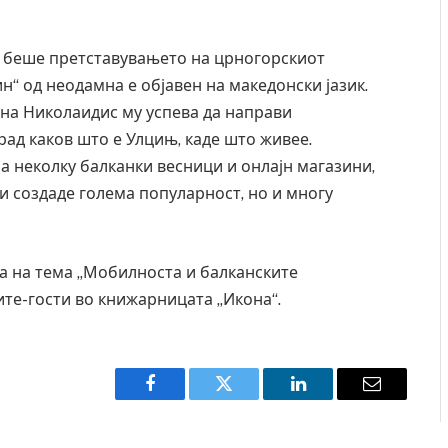
, беше претставувањето на црногорскиот
н“ од неодамна е објавен на македонски јазик.
 на Николаидис му успева да направи
рад каков што е Улцињ, каде што живее.
а неколку балканки весници и онлајн магазини,
си создаде голема популарност, но и многу
а на тема „Мобилноста и балканските
те-гости во книжарницата „Икона“.
Facebook
Twitter
LinkedIn
Email