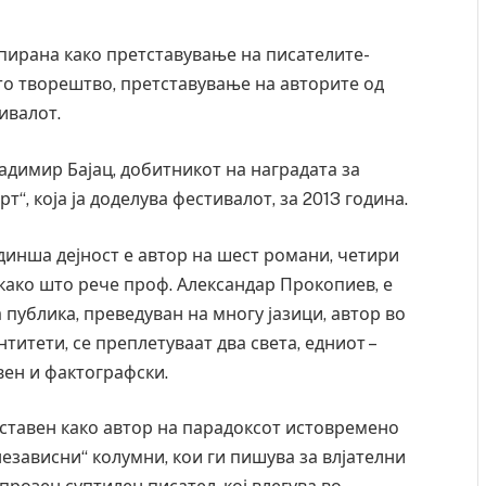
пирана како претставување на писателите-
то творештво, претставување на авторите од
ивалот.
адимир Бајац, добитникот на наградата за
“, која ја доделува фестивалот, за 2013 година.
одинша дејност е автор на шест романи, четири
, како што рече проф. Александар Прокопиев, е
 публика, преведуван на многу јазици, автор во
титети, се преплетуваат два света, едниот –
ивен и фактографски.
ставен како автор на парадоксот истовремено
независни“ колумни, кои ги пишува за влјателни