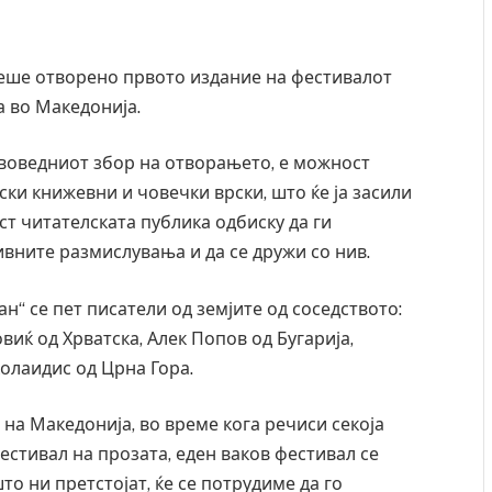
беше отворено првото издание на фестивалот
а во Македонија.
 воведниот збор на отворањето, е можност
ски книжевни и човечки врски, што ќе ја засили
т читателската публика одбиску да ги
ивните размислувања и да се дружи со нив.
н“ се пет писатели од земјите од соседството:
виќ од Хрватска, Алек Попов од Бугарија,
 Крит, …
Рачна бомба експлодира пред зграда во
колаидис од Црна Гора.
главниот српски град – оштетени автомобили и
локали
на Македонија, во време кога речиси секоја
AUGUST 6, 2026
естивал на прозата, еден ваков фестивал се
што ни претстојат, ќе се потрудиме да го