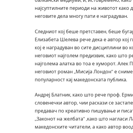
балкански медиуми, и, истовремено, како 
најсуптилните периоди на животот како де
неговите дела многу пати е наградуван.
Следниот кој беше претставен, беше буга
Елизабета Шелева рече дека е автор кој
кој е наградуван во сите дисциплини во к
неговиот најголем предизвик, како што ре
најголема алатка во тоа е хуморот. Алек 
неговиот роман „Мисија Лондон“ е сним
популарност кај македонската публика.
Андреј Блатник, како што рече проф. Ерм
словенечки автор, чии раскази се застапе
предавач по креативно пишување и писат
„Законот на желбата“ ,како што нагласи 
македонските читатели, а како автор воо