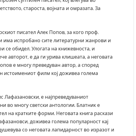
прозен суптилен писател, кој влегува во
тството, староста, војната и омразата. За
рскиот писател Алек Попов, за кого проф.
 ги има испробано сите литературни жанрови и
ои се обидел. Улогата на книжевноста, и
че авторот, е да ги урива клишеата, а неговата
Попов е многу преведуван автор, а според
ен истоимениот филм кој доживеа голема
ис Лафазановски, е најпреведуваниот
ни во многу светски антологии. Блатник е
ел на кратките форми. Неговата книга раскази
Лафазановси, доживеа голема популарност кај
душевува со неговата лапидарност во изразот и