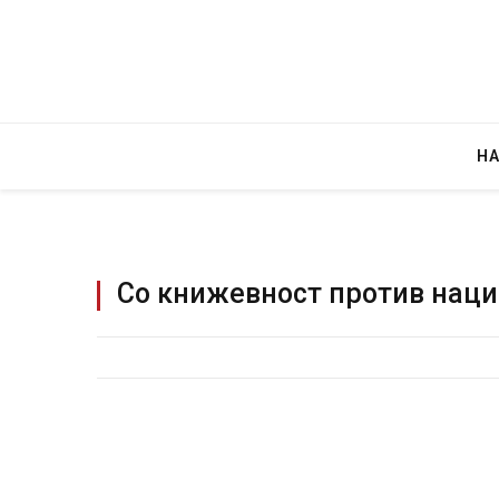
Н
Со книжевност против нац
Грција: Горат Парос, Андрос, Калимнос,
JULY 30, 2026