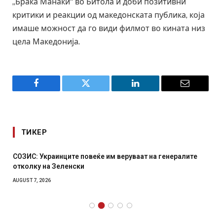
„Браќа Манаки“ во Битола и доби позитивни
критики и реакции од македонската публика, која
имаше можност да го види филмот во кината низ
цела Македонија.
Facebook
Twitter
LinkedIn
Email
ТИКЕР
СОЗИС: Украинците повеќе им веруваат на генералите
отколку на Зеленски
AUGUST 7, 2026