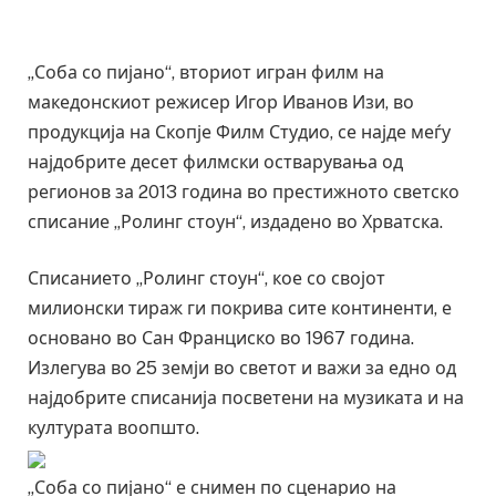
„Соба со пијано“, вториот игран филм на
македонскиот режисер Игор Иванов Изи, во
продукција на Скопје Филм Студио, се најде меѓу
најдобрите десет филмски остварувања од
регионов за 2013 година во престижното светско
списание „Ролинг стоун“, издадено во Хрватска.
Списанието „Ролинг стоун“, кое со својот
милионски тираж ги покрива сите континенти, е
основано во Сан Франциско во 1967 година.
Излегува во 25 земји во светот и важи за едно од
најдобрите списанија посветени на музиката и на
културата воопшто.
„Соба со пијано“ е снимен по сценарио на