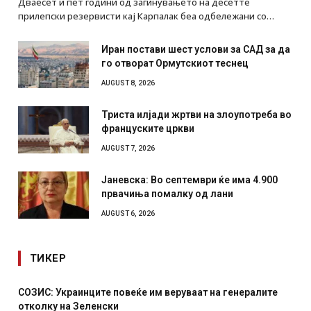
Дваесет и пет години од загинувањето на десетте
прилепски резервисти кај Карпалак беа одбележани со…
Иран постави шест услови за САД за да
го отворат Ормутскиот теснец
AUGUST 8, 2026
Триста илјади жртви на злоупотреба во
француските цркви
AUGUST 7, 2026
Јаневска: Во септември ќе има 4.900
првачиња помалку од лани
AUGUST 6, 2026
ТИКЕР
СОЗИС: Украинците повеќе им веруваат на генералите
отколку на Зеленски