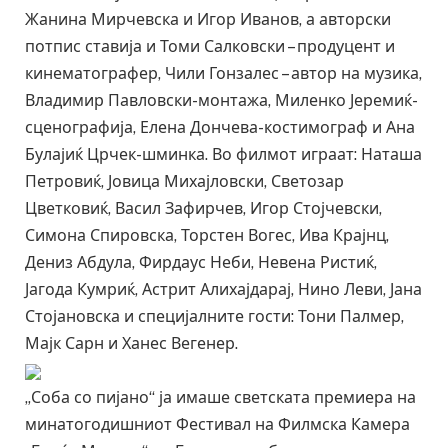
Жанина Мирчевска и Игор Иванов, а авторски
потпис ставија и Томи Салковски – продуцент и
кинематографер, Чили Гонзалес – автор на музика,
Владимир Павловски-монтажа, Миленко Јеремиќ-
сценографија, Елена Дончева-костимограф и Ана
Булајиќ Црчек-шминка. Во филмот играат: Наташа
Петровиќ, Јовица Михајловски, Светозар
Цветковиќ, Васил Зафирчев, Игор Стојчевски,
Симона Спировска, Торстен Вогес, Ива Крајнц,
Дениз Абдула, Фирдаус Неби, Невена Ристиќ,
Јагода Кумриќ, Астрит Алихајдарај, Нино Леви, Јана
Стојановска и специјалните гости: Тони Палмер,
Мајк Сарн и Ханес Вегенер.
„Соба со пијано“ ја имаше светската премиера на
минатогодишниот Фестивал на Филмска Камера