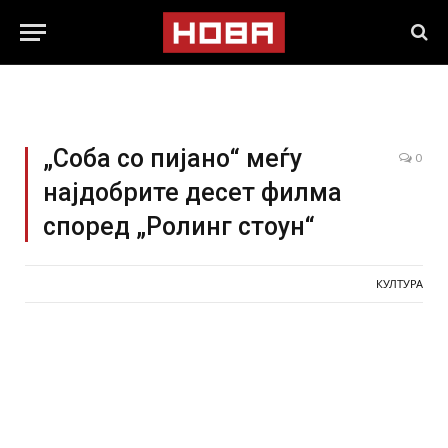
„Соба со пијано“ меѓу
0
најдобрите десет филма
според „Ролинг стоун“
КУЛТУРА