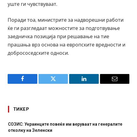
уште ги чувствуваат.
Поради тоа, министрите за надворешни работи
ќе ги разгледаат можностите за подготвување
заедничка позиција при решавање на тие
прашања врз основа на европските вредности и
добрососедските односи.
Facebook
Twitter
LinkedIn
Email
ТИКЕР
ваат на генералите
Рачна бомба експлодира пред зграда 
српски град – оштетени автомобили и