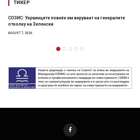
ТИКЕР
 повеќе им веруваат на генералите
Рачна бомба експлоди
ки
српски град – оштете
AUGUST 6, 2026
Facebook