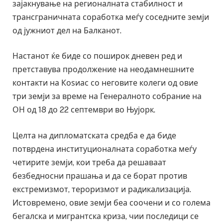
зајакнување на регионалната стабилност и
трансграничната соработка меѓу соседните земји
од јужниот дел на Балканот.
Настанот ќе биде со поширок дневен ред и
претставува продолжение на неодамнешните
контакти на Коѕиас со неговите колеги од овие
три земји за време на Генералното собрание на
ОН од 18 до 22 септември во Њујорк.
Целта на дипломатската средба е да биде
потврдена институционалната соработка меѓу
четирите земји, кои треба да решаваат
безбедносни прашања и да се борат против
екстремизмот, тероризмот и радикализација.
Истовремено, овие земји беа соочени и со голема
бегалска и мигрантска криза, чии последици се