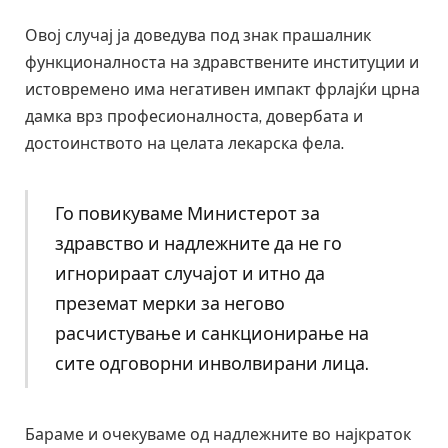
Овој случај ја доведува под знак прашалник
функционалноста на здравствените институции и
истовремено има негативен импакт фрлајќи црна
дамка врз професионалноста, довербата и
достоинството на целата лекарска фела.
Го повикуваме Министерот за
здравство и надлежните да не го
игнорираат случајот и итно да
преземат мерки за негово
расчистување и санкционирање на
сите одговорни инволвирани лица.
Бараме и очекуваме од надлежните во најкраток