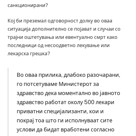
санкционирани?
Кој би преземал одговорност долку во оваа
ситуација дополнително се појават и случаи со
трајни оштетувања или евентуално смрт како
последници од несоодветно лекување или
лекарска грешка?
Во оваа прилика, длабоко разочарани,
го потсетуваме Министерот за
здравство дека моментално во јавното
здравство работат околу 500 лекари
приватни специјализанти, кои и
покрај тоа што ги исполнуваат сите
услови да бидат вработени согласно