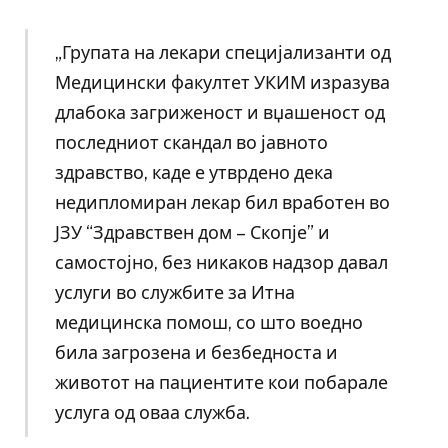
„Групата на лекари специјализанти од
Медицински факултет УКИМ изразува
длабока загриженост и вџашеност од
последниот скандал во јавното
здравство, каде е утврдено дека
недипломиран лекар бил вработен во
ЈЗУ “Здравствен дом – Скопје” и
самостојно, без никаков надзор давал
услуги во службите за Итна
медицинска помош, со што воедно
била загрозена и безбедноста и
животот на пациентите кои побарале
услуга од оваа служба.