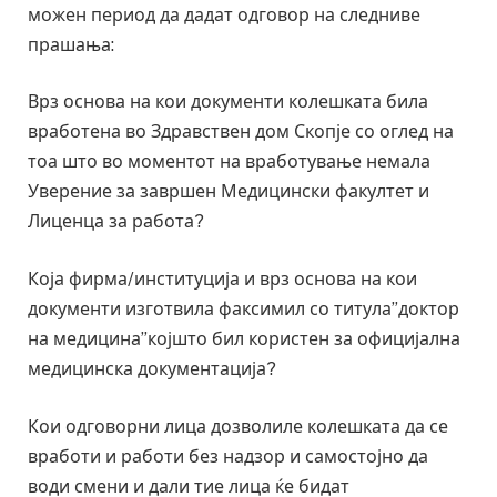
можен период да дадат одговор на следниве
прашања:
Врз основа на кои документи колешката била
вработена во Здравствен дом Скопје со оглед на
тоа што во моментот на вработување немала
Уверение за завршен Медицински факултет и
Лиценца за работа?
Која фирма/институција и врз основа на кои
документи изготвила факсимил со титула”доктор
на медицина”којшто бил користен за официјална
медицинска документација?
Кои одговорни лица дозволиле колешката да се
вработи и работи без надзор и самостојно да
води смени и дали тие лица ќе бидат