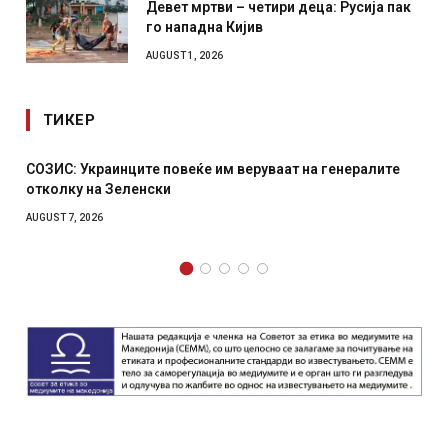
Девет мртви – четири деца: Русија пак
го нападна Кијив
AUGUST 1, 2026
ТИКЕР
генералите
Рачна бомба експлодира пред зграда во глав
српски град – оштетени автомобили и локали
AUGUST 6, 2026