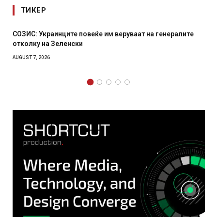
ТИКЕР
ите
Рачна бомба експлодира пред зграда во главниот
српски град – оштетени автомобили и локали
AUGUST 6, 2026