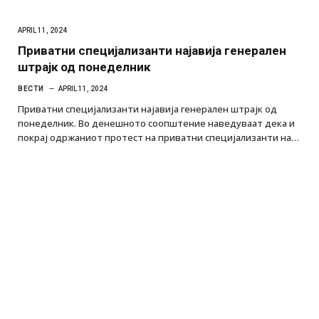
APRIL 11, 2024
Приватни специјализанти најавија генерален
штрајк од понеделник
ВЕСТИ
APRIL 11, 2024
Приватни специјализанти најавија генерален штрајк од
понеделник. Во денешното соопштение наведуваат дека и
покрај одржаниот протест на приватни специјализанти на…