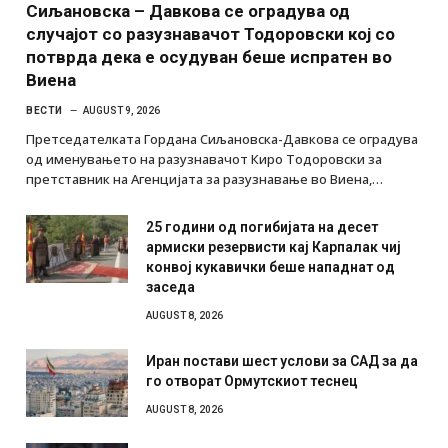
Сиљановска – Давкова се оградува од
случајот со разузнавачот Тодоровски кој со
потврда дека е осудуван беше испратен во
Виена
ВЕСТИ
AUGUST 9, 2026
Претседателката Гордана Сиљановска-Давкова се оградува
од именувањето на разузнавачот Киро Тодоровски за
претставник на Агенцијата за разузнавање во Виена,…
25 години од погибијата на десет
армиски резервисти кај Карпалак чиј
конвој кукавички беше нападнат од
заседа
AUGUST 8, 2026
Иран постави шест услови за САД за да
го отворат Ормутскиот теснец
AUGUST 8, 2026