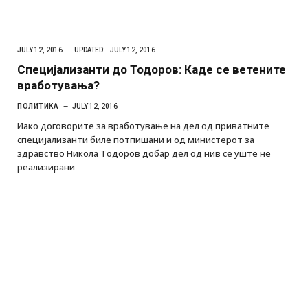
JULY 12, 2016
UPDATED:
JULY 12, 2016
Специјализанти до Тодоров: Каде се ветените
вработувања?
ПОЛИТИКА
JULY 12, 2016
Иако договорите за вработување на дел од приватните
специјализанти биле потпишани и од министерот за
здравство Никола Тодоров добар дел од нив се уште не
реализирани