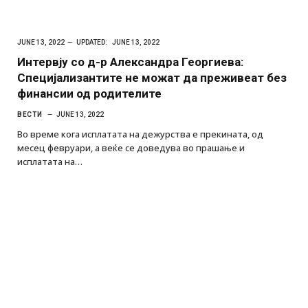
JUNE 13, 2022
UPDATED:
JUNE 13, 2022
Интервју со д-р Александра Георгиева:
Специјализантите не можат да преживеат без
финансии од родителите
ВЕСТИ
JUNE 13, 2022
Во време кога исплатата на дежурства е прекината, од
месец февруари, а веќе се доведува во прашање и
исплатата на…