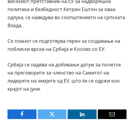
високиот претставник на ЕУ за надворешна
политика и безбедност Кетрин Ештон за оваа
одлука, се наведува во соопштението на српската
Влада.
Со планот се подготвува терен за создавање на
поблиски врски на Србија и Косово со ЕУ.
Србија се надева на добивање датум за почеток
на преговорите за членство на Самитот на
лидерите на земјите од ЕУ, што ќе се одржи кон
крајот на јуни.
Facebook
Twitter
LinkedIn
Email