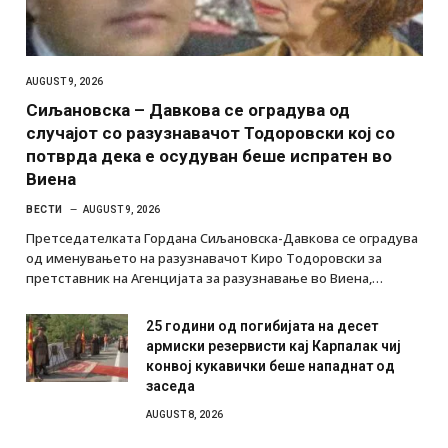
AUGUST 9, 2026
Сиљановска – Давкова се оградува од
случајот со разузнавачот Тодоровски кој со
потврда дека е осудуван беше испратен во
Виена
ВЕСТИ
AUGUST 9, 2026
Претседателката Гордана Сиљановска-Давкова се оградува
од именувањето на разузнавачот Киро Тодоровски за
претставник на Агенцијата за разузнавање во Виена,…
25 години од погибијата на десет
армиски резервисти кај Карпалак чиј
конвој кукавички беше нападнат од
заседа
AUGUST 8, 2026