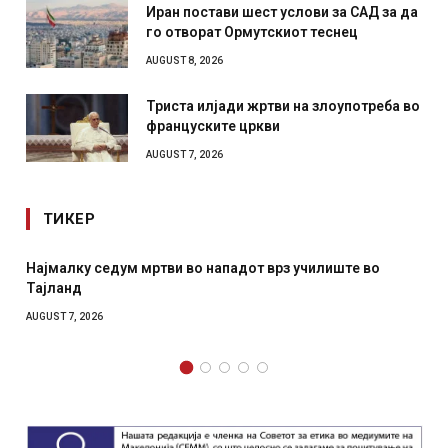
Иран постави шест услови за САД за да
го отворат Ормутскиот теснец
AUGUST 8, 2026
Триста илјади жртви на злоупотреба во
француските цркви
AUGUST 7, 2026
ТИКЕР
Најмалку седум мртви во нападот врз училиште во
Тајланд
AUGUST 7, 2026