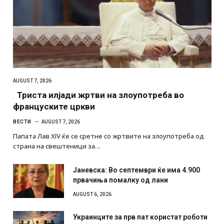
AUGUST 7, 2026
Триста илјади жртви на злоупотреба во
француските цркви
ВЕСТИ
AUGUST 7, 2026
Папата Лав XIV ќе се сретне со жртвите на злоупотреба од
страна на свештеници за…
Јаневска: Во септември ќе има 4.900
првачиња помалку од лани
AUGUST 6, 2026
Украинците за прв пат користат роботи