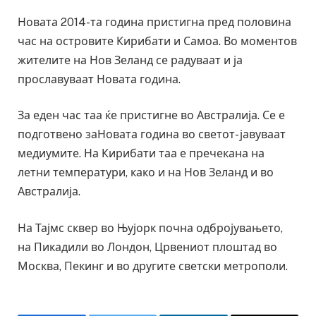
Новата 2014-та година пристигна пред половина
час на островите Кирибати и Самоа. Во моментов
жителите на Нов Зеланд се радуваат и ја
прославуваат Новата година.
За еден час таа ќе пристигне во Австралија. Се е
подготвено заНовата година во светот- јавуваат
медиумите. На Кирибати таа е пречекана на
летни температури, како и на Нов Зеланд и во
Австралија.
На Тајмс сквер во Њујорк почна одбројувањето,
на Пикадили во Лондон, Црвениот плоштад во
Москва, Пекинг и во другите светски метрополи.