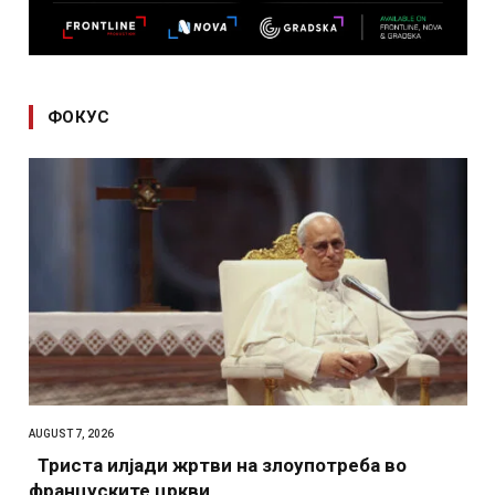
ФОКУС
AUGUST 7, 2026
Триста илјади жртви на злоупотреба во
француските цркви