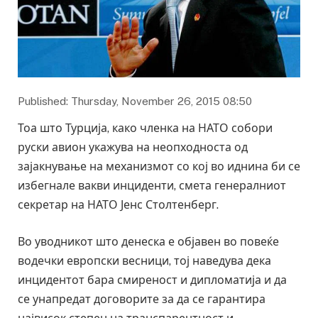
Published: Thursday, November 26, 2015 08:50
Тоа што Турција, како членка на НАТО собори
руски авион укажува на неопходноста од
зајакнување на механизмот со кој во иднина би се
избегнале вакви инциденти, смета генералниот
секретар на НАТО Јенс Столтенберг.
Во уводникот што денеска е објавен во повеќе
водечки европски весници, тој наведува дека
инцидентот бара смиреност и дипломатија и да
се унапредат договорите за да се гарантира