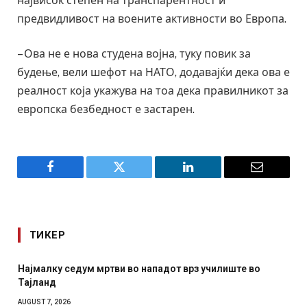
највисок степен на транспарентност и
предвидливост на воените активности во Европа.
– Ова не е нова студена војна, туку повик за
будење, вели шефот на НАТО, додавајќи дека ова е
реалност која укажува на тоа дека правилникот за
европска безбедност е застарен.
Facebook
Twitter
LinkedIn
Email
ТИКЕР
Најмалку седум мртви во нападот врз училиште во
Тајланд
AUGUST 7, 2026