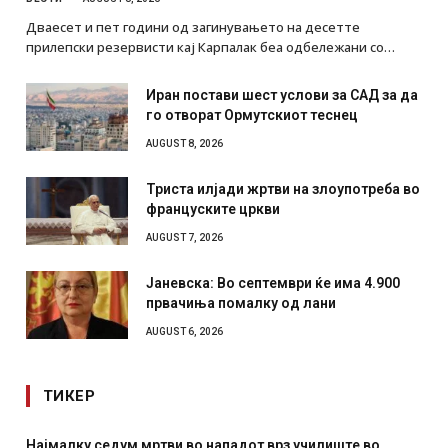
Дваесет и пет години од загинувањето на десетте
прилепски резервисти кај Карпалак беа одбележани со…
Иран постави шест услови за САД за да
го отворат Ормутскиот теснец
AUGUST 8, 2026
Триста илјади жртви на злоупотреба во
француските цркви
AUGUST 7, 2026
Јаневска: Во септември ќе има 4.900
првачиња помалку од лани
AUGUST 6, 2026
ТИКЕР
падот врз училиште во
СОЗИС: Украинците повеќе им ве