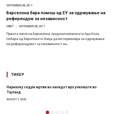
SEPTEMBER 28, 2017
Барселона бара помош од ЕУ за одржување на
референдум за независност
СВЕТ
SEPTEMBER 28, 2017
Првата жена на Барселона, градоначалничката Ада Кола,
побара од Европската Унија да интервенира за одржување
на референдумот за независност на…
ТИКЕР
чилиште во
СОЗИС: Украинците повеќе им веруваат на г
отколку на Зеленски
AUGUST 7, 2026