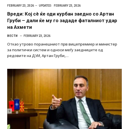
FEBRUARY 23, 2026
UPDATED:
FEBRUARY 23, 2026
Вреди: Кој сè ќе оди курбан заедно со Артан
Груби – дали ќе му го зададе фаталниот удар
на Ахмети
ВЕСТИ
FEBRUARY 23, 2026
Откао утрово поранешниот прв вицепремиер и министер
за политички систем и односи меѓу заедниците од
редовите на ДУИ, Артан Груби,…