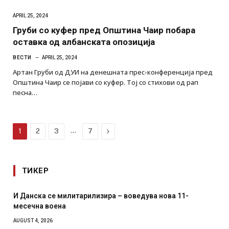
APRIL 25, 2024
Груби со куфер пред Општина Чаир побара
оставка од албанската опозиција
ВЕСТИ
APRIL 25, 2024
Артан Груби од ДУИ на денешната прес-конференција пред
Општина Чаир се појави со куфер. Тој со стихови од рап
песна…
…
Next
1
2
3
7
ТИКЕР
И Данска се милитарилизира – воведува нова 11-
месечна воена
AUGUST 4, 2026