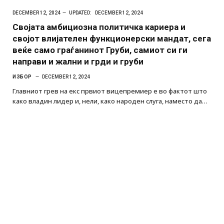
DECEMBER 12, 2024
UPDATED:
DECEMBER 12, 2024
Својата амбициозна политичка кариера и
својот влијателен функционерски мандат, сега
веќе само граѓанинот Груби, самиот си ги
направи и жални и грди и груби
ИЗБОР
DECEMBER 12, 2024
Главниот грев на екс првиот вицепремиер е во фактот што
како владин лидер и, нели, како народен слуга, наместо да…