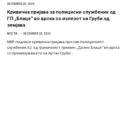
DECEMBER 20, 2024
Кривична пријава за полициски службеник од
ГП „Блаце“ во врска со излезот на Груби од
земјава
ВЕСТИ
DECEMBER 20, 2024
МВР поднесе кривична пријава против полицискиот
службеник Б.Ј. од граничниот премин „Долно Блаце“ во врска
со преминувањето на Артан Груби…