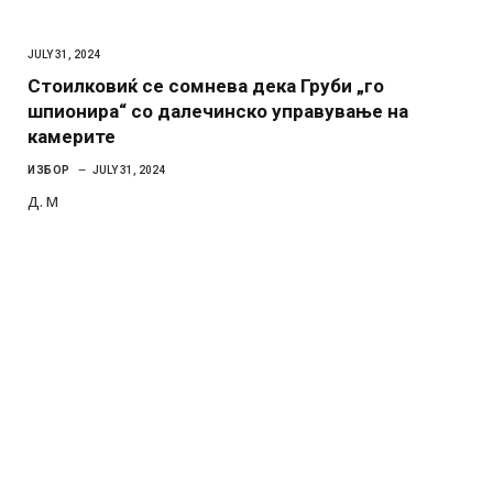
JULY 31, 2024
Стоилковиќ се сомнева дека Груби „го
шпионира“ со далечинско управување на
камерите
ИЗБОР
JULY 31, 2024
Д. М