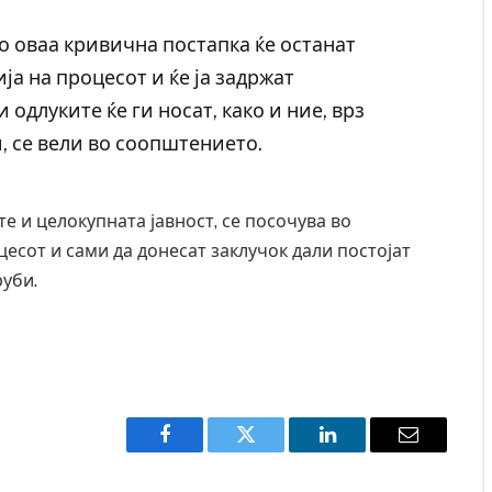
о оваа кривична постапка ќе останат
а на процесот и ќе ја задржат
одлуките ќе ги носат, како и ние, врз
, се вели во соопштението.
те и целокупната јавност, се посочува во
цесот и сами да донесат заклучок дали постојат
руби.
Уште двајца починаа од повредите во ресторан
во главниот град на Русуија – експлозивот бил
завиткан како роденденски подарок
AUGUST 2, 2026
Facebook
Twitter
LinkedIn
Email