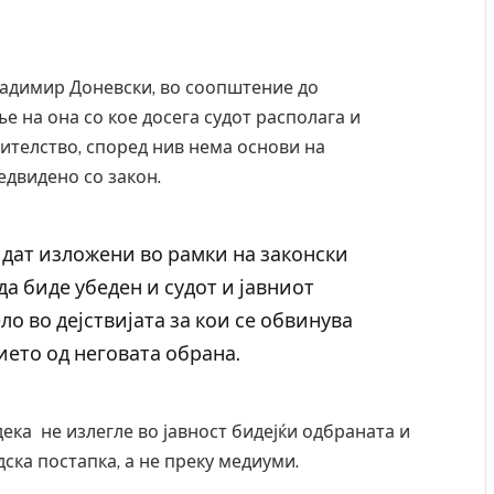
ладимир Доневски, во соопштение до
 на она со кое досега судот располага и
ителство, според нив нема основи на
двидено со закон.
идат изложени во рамки на законски
да биде убеден и судот и јавниот
о во дејствијата за кои се обвинува
ието од неговата обрана.
дека не излегле во јавност бидејќи одбраната и
ска постапка, а не преку медиуми.