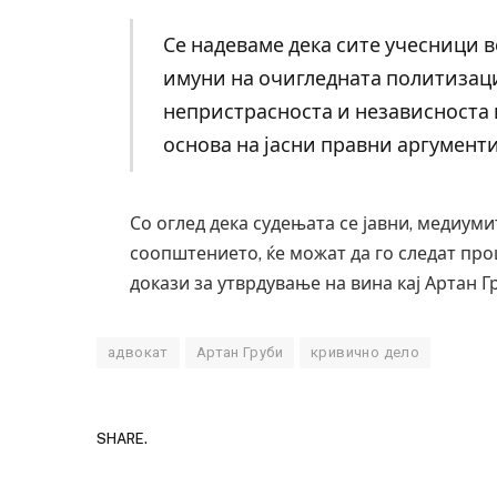
Се надеваме дека сите учесници в
имуни на очигледната политизациј
непристрасноста и независноста и 
основа на јасни правни аргументи
Со оглед дека судењата се јавни, медиуми
соопштението, ќе можат да го следат про
докази за утврдување на вина кај Артан Г
адвокат
Артан Груби
кривично дело
SHARE.