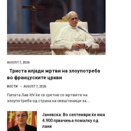
AUGUST 7, 2026
Триста илјади жртви на злоупотреба
во француските цркви
ВЕСТИ
AUGUST 7, 2026
Папата Лав XIV ќе се сретне со жртвите на
злоупотреба од страна на свештеници за…
Јаневска: Во септември ќе има
4.900 првачиња помалку од
лани