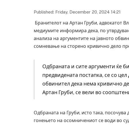
Published: Friday, December 20, 2024 14:21
Бранителот на Артан Груби, адвокатот В
медиумите информира дека, по утврдување
анализа на аргументите на јавното обвин
сомневање на сторено кривично дело пре
Одбраната и сите аргументи ќе б
предвидената постапка, се со цел 
обвинител дека нема кривично дел
Артан Груби, се вели во соопштен
Одбраната на Груби, исто така, посочува 
гонењето на осомничениот се води во суд