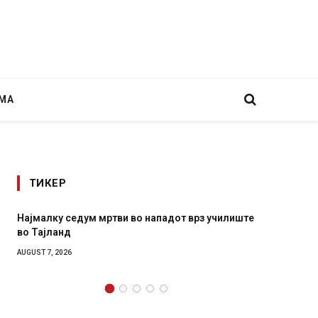
МА
ТИКЕР
Најмалку седум мртви во нападот врз училиште
СОЗИС:
во Тајланд
генера
AUGUST 7, 2026
AUGUST 7,