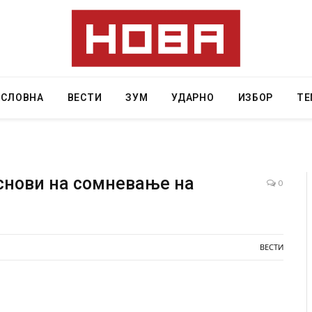
АСЛОВНА
ВЕСТИ
ЗУМ
УДАРНО
ИЗБОР
ТЕ
основи на сомневање на
0
Уште двајца починаа од повредите во ресторан
во главниот град на Русуија – експлозивот бил
завиткан како роденденски подарок
ВЕСТИ
AUGUST 2, 2026