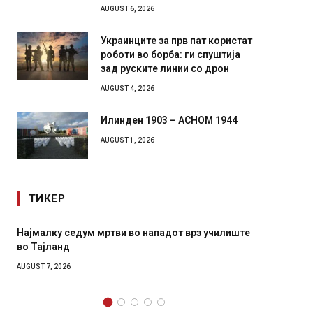
AUGUST 6, 2026
Украинците за прв пат користат
роботи во борба: ги спуштија
зад руските линии со дрон
AUGUST 4, 2026
Илинден 1903 – АСНОМ 1944
AUGUST 1, 2026
ТИКЕР
Најмалку седум мртви во нападот врз училиште
СОЗИС:
во Тајланд
генера
AUGUST 7, 2026
AUGUST 7,