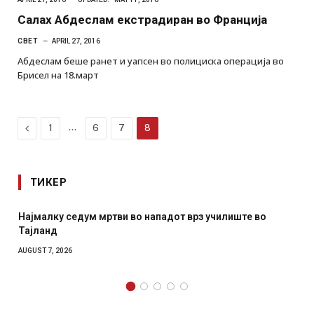
Салах Абдеслам екстрадиран во Франција
СВЕТ
APRIL 27, 2016
Абдеслам беше ранет и уапсен во полициска операција во
Брисел на 18.март
Previous
…
1
6
7
8
ТИКЕР
Најмалку седум мртви во нападот врз училиште во
Тајланд
AUGUST 7, 2026