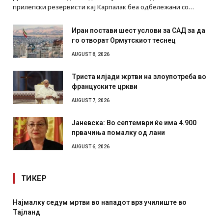
прилепски резервисти кај Карпалак беа одбележани со…
Иран постави шест услови за САД за да
го отворат Ормутскиот теснец
AUGUST 8, 2026
Триста илјади жртви на злоупотреба во
француските цркви
AUGUST 7, 2026
Јаневска: Во септември ќе има 4.900
првачиња помалку од лани
AUGUST 6, 2026
ТИКЕР
Најмалку седум мртви во нападот врз училиште во
Тајланд