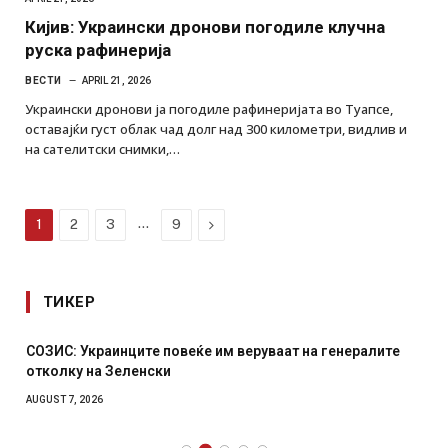
Кијив: Украински дронови погодиле клучна
руска рафинерија
ВЕСТИ
APRIL 21, 2026
Украински дронови ја погодиле рафинеријата во Туапсе,
оставајќи густ облак чад долг над 300 километри, видлив и
на сателитски снимки,…
…
Next
1
2
3
9
ТИКЕР
СОЗИС: Украинците повеќе им веруваат на генералите
отколку на Зеленски
AUGUST 7, 2026