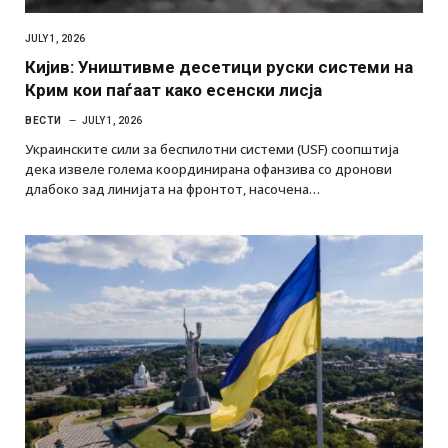
JULY 1, 2026
Кијив: Уништивме десетици руски системи на
Крим кои паѓаат како есенски лисја
ВЕСТИ
JULY 1, 2026
Украинските сили за беспилотни системи (USF) соопштија
дека извеле голема координирана офанзива со дронови
длабоко зад линијата на фронтот, насочена…