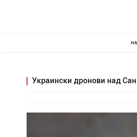
Н
Украински дронови над Сан
Детали за експлозијата во г
Русија – жена носела бомба,
биде убиен?
AUGUST 2, 2026