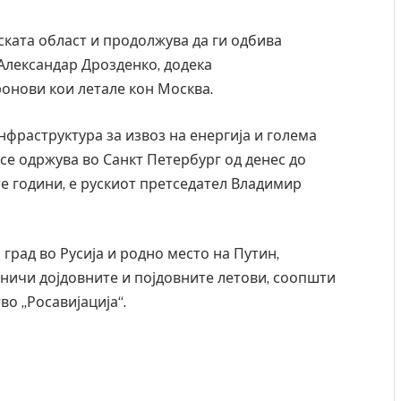
ската област и продолжува да ги одбива
Александар Дрозденко, додека
ронови кои летале кон Москва.
нфраструктура за извоз на енергија и голема
се одржува во Санкт Петербург од денес до
те години, е рускиот претседател Владимир
град во Русија и родно место на Путин,
ничи дојдовните и појдовните летови, соопшти
во „Росавијација“.