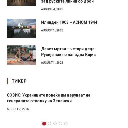
зад руските линии со дрон
AUGUST 4, 2026
Илинден 1903 – АСНОМ 1944
AUGUST 1, 2026
Девет мртви – четири деца:
Русија пак го нападна Кијив
AUGUST 1, 2026
ТИКЕР
веруваат на
Рачна бомба експлодира пред зграда во
ки
главниот српски град – оштетени автомо
локали
AUGUST 6, 2026