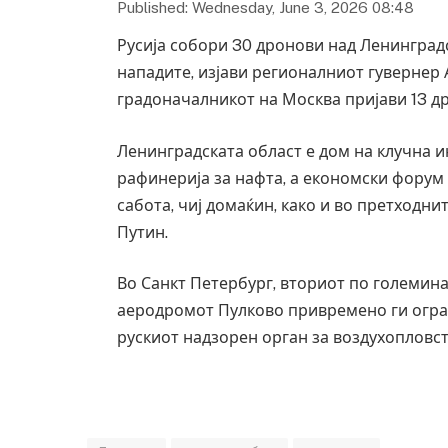
Published: Wednesday, June 3, 2026 08:48
Русија собори 30 дронови над Ленинград
нападите, изјави регионалниот гувернер 
градоначалникот на Москва пријави 13 д
Ленинградската област е дом на клучна и
рафинерија за нафта, а економски форум 
сабота, чиј домаќин, како и во претходни
Путин.
Во Санкт Петербург, вториот по големина 
аеродромот Пулково привремено ги огра
рускиот надзорен орган за воздухопловст