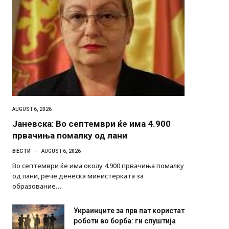
AUGUST 6, 2026
Јаневска: Во септември ќе има 4.900
првачиња помалку од лани
ВЕСТИ
AUGUST 6, 2026
Во септември ќе има околу 4.900 првачиња помалку
од лани, рече денеска министерката за
образование…
Украинците за прв пат користат
роботи во борба: ги спуштија