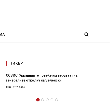
МА
ТИКЕР
на
Рачна бомба експлодира пред зграда во
главниот српски град – оштетени автомобили и
локали
AUGUST 6, 2026