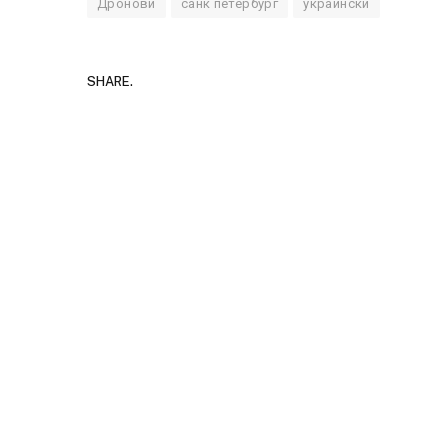
Дронови
санк петербург
украински
SHARE.
Детали за експлозиј
Русија – жена носел
биде убиен?
AUGUST 2, 2026