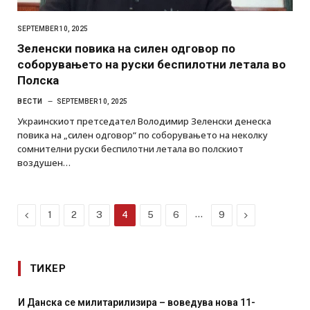
SEPTEMBER 10, 2025
Зеленски повика на силен одговор по
соборувањето на руски беспилотни летала во
Полска
ВЕСТИ
SEPTEMBER 10, 2025
Украинскиот претседател Володимир Зеленски денеска
повика на „силен одговор“ по соборувањето на неколку
сомнителни руски беспилотни летала во полскиот
воздушен…
Previous
…
Next
1
2
3
4
5
6
9
ТИКЕР
И Данска се милитарилизира – воведува нова 11-