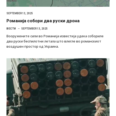
SEPTEMBER 13, 2025
Романија собори два руски дрона
ВЕСТИ
SEPTEMBER 13, 2025
Вооружените сили во Романија известија удека собориле
два руски беспилотни летала што влегле во романскиот
воздушен простор од Украина.