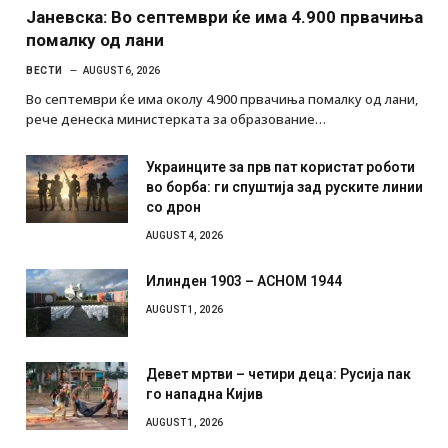
Јаневска: Во септември ќе има 4.900 првачиња
помалку од лани
ВЕСТИ
AUGUST 6, 2026
Во септември ќе има околу 4.900 првачиња помалку од лани,
рече денеска министерката за образование…
Украинците за прв пат користат роботи
во борба: ги спуштија зад руските линии
со дрон
AUGUST 4, 2026
Илинден 1903 – АСНОМ 1944
AUGUST 1, 2026
Девет мртви – четири деца: Русија пак
го нападна Кијив
AUGUST 1, 2026