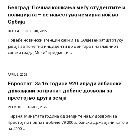
Белград: Почнаа кошкања меѓу студентите и
полицијата – се навестува немирна ноќ во
Србија
ВЕСТИ
JUNE 30, 2025
Повеќе новински агенции каки и ТВ „Алџезеира“ штотуку
јавија за почетни инциденти во центарот на главниот
српски град. „Меки“ предмети…
APRIL 6, 2025
Евростат: За 16 години 920 илјади албански
државјани за првпат добиле дозволи за
престој во друга земја
РЕГИОН
APRIL 6, 2025
Тирана: Минатата година од земјите на ЕУ дозволи за
престој по првпат добиле 79.200 албански државјани, што е
за 4200…