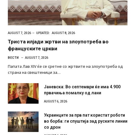
AUGUST 7, 2026
UPDATED:
AUGUST 8, 2026
Триста илјади жртви на злоупотреба во
француските цркви
ВЕСТИ
AUGUST 7, 2026
Папата Лав XIV ќе се сретне со жртвите на злоупотреба од
страна на свештеници за…
Јаневска: Во септември ќе има 4.900
првачиња помалку од лани
AUGUST 6, 2026
Украинците за прв пат користат роботи
во борба: ги спуштија зад руските линии
со дрон