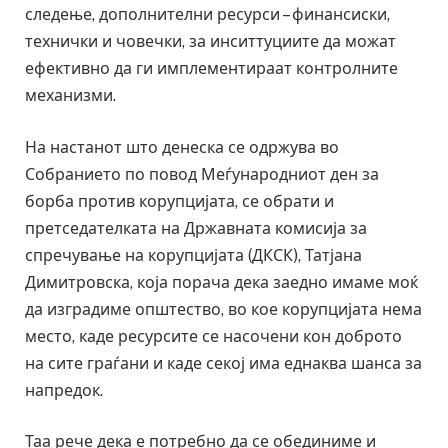
следење, дополнителни ресурси – финансиски,
технички и човечки, за инситтуциите да можат
ефективно да ги имплементираат контролните
механизми.
На настанот што денеска се одржува во
Собранието по повод Меѓународниот ден за
борба против корупцијата, се обрати и
претседателката на Државната комисија за
спречување на корупцијата (ДКСК), Татјана
Димитровска, која порача дека заедно имаме моќ
да изградиме општество, во кое корупцијата нема
место, каде ресурсите се насочени кон доброто
на сите граѓани и каде секој има еднаква шанса за
напредок.
Таа рече дека е потребно да се обединиме и