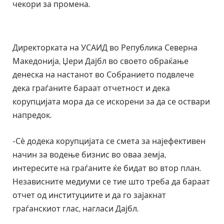
чекори за промена.
Директорката на УСАИД во Република Северна
Македонија, Џери Дајбл во своето обраќање
денеска на настанот во Собранието подвлече
дека граѓаните бараат отчетност и дека
корупцијата мора да се искорени за да се оствари
напредок.
-Сѐ додека корупцијата се смета за најефективен
начин за водење бизнис во оваа земја,
интересите на граѓаните ќе бидат во втор план.
Независните медиуми се тие што треба да бараат
отчет од институциите и да го зајакнат
граѓанскиот глас, нагласи Дајбл.