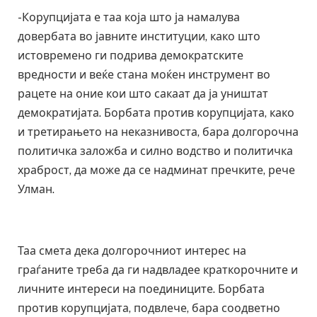
-Корупцијата е таа која што ја намалува
довербата во јавните институции, како што
истовремено ги подрива демократските
вредности и веќе стана моќен инструмент во
рацете на оние кои што сакаат да ја уништат
демократијата. Борбата против корупцијата, како
и третирањето на неказнивоста, бара долгорочна
политичка заложба и силно водство и политичка
храброст, да може да се надминат пречките, рече
Улман.
Таа смета дека долгорочниот интерес на
граѓаните треба да ги надвладее краткорочните и
личните интереси на поединиците. Борбата
против корупцијата, подвлече, бара соодветно