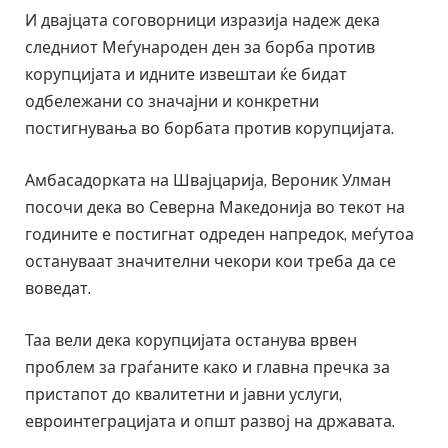
И двајцата соговорници изразија надеж дека
следниот Меѓународен ден за борба против
корупцијата и идните извештаи ќе бидат
одбележани со значајни и конкретни
постигнувања во борбата против корупцијата.
Амбасадорката на Швајцарија, Вероник Улман
посочи дека во Северна Македонија во текот на
годините е постигнат одреден напредок, меѓутоа
остануваат значителни чекори кои треба да се
воведат.
Таа вели дека корупцијата останува врвен
проблем за граѓаните како и главна пречка за
пристапот до квалитетни и јавни услуги,
евроинтеграцијата и општ развој на државата.