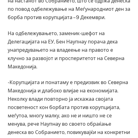
на настанот во Собранието, што се одржа денеска
по повод одбележување на Меѓународниот ден за
борба против корупцијата – 9 Декември.
На одбележувањето, заменик-шефот на
Делегацијата на ЕУ, Бен Наупнау порача дека
унапредувањето на владеење на правото е
клучно за развојот и просперитетот на Северна
Македонија.
-Корупцијата и понатаму е предизвик во Северна
Македонија и длабоко влијае на економијата.
Неколку влади повторно ја искажаа својата
посветеност кон борбата против корупцијата,
меѓутоа, многу малку, ако не и ништо не се
менува, рече Наупнау во своето обраќање
денеска во Собранието, повикувајќи на конкретни