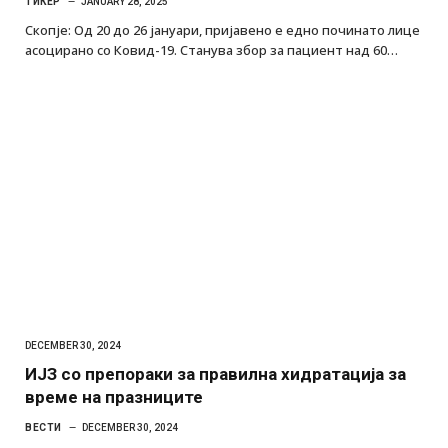
ТИКЕР
JANUARY 28, 2025
Скопје: Од 20 до 26 јануари, пријавено е едно починато лице
асоцирано со Ковид-19. Станува збор за пациент над 60…
DECEMBER 30, 2024
ИЈЗ со препораки за правилна хидратација за
време на празниците
ВЕСТИ
DECEMBER 30, 2024