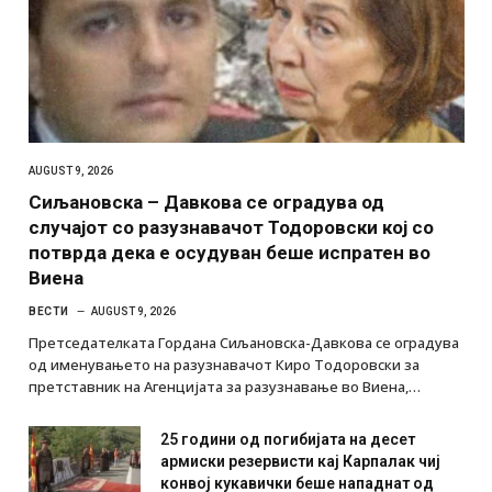
AUGUST 9, 2026
Сиљановска – Давкова се оградува од
случајот со разузнавачот Тодоровски кој со
потврда дека е осудуван беше испратен во
Виена
ВЕСТИ
AUGUST 9, 2026
Претседателката Гордана Сиљановска-Давкова се оградува
од именувањето на разузнавачот Киро Тодоровски за
претставник на Агенцијата за разузнавање во Виена,…
25 години од погибијата на десет
армиски резервисти кај Карпалак чиј
конвој кукавички беше нападнат од