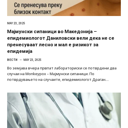
MAY 23, 2025
Мајмунски сипаници во Македонија –
епидемиологот Даниловски вели дека не се
пренесуваат лесно и мал е ризикот за
епидемија
ВЕСТИ
MAY 23, 2025
Во земјава вчера првпат лабораториски се потврдени два
случаи на Monkeypox – Мајмунски сипаници. По
потврдувањето на случаите, епидемиологот Драган…