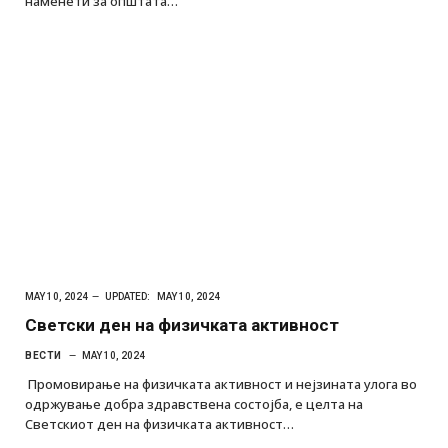
наменети за општата…
MAY 10, 2024
UPDATED:
MAY 10, 2024
Светски ден на физичката активност
ВЕСТИ
MAY 10, 2024
Промовирање на физичката активност и нејзината улога во
одржување добра здравствена состојба, е целта на
Светскиот ден на физичката активност…