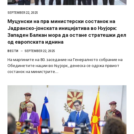
SEPTEMBER 22, 2025
Муцунски на прв министерски состанок на
Јадранско-јонската иницијатива во Њујорк:
Западен Балкан мора да остане стратешки дел
од европската иднина
ВЕСТИ
SEPTEMBER 22, 2025
На маргините на 80. заседание на Генералното собрание на
Обединетите нации во Њујорк, денеска се одржа првиот
состанок на министрите…