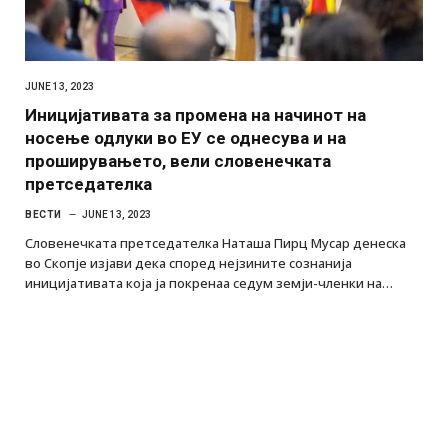
JUNE 13, 2023
Иницијативата за промена на начинот на
носење одлуки во ЕУ се однесува и на
проширувањето, вели словенечката
претседателка
ВЕСТИ
JUNE 13, 2023
Словенечката претседателка Наташа Пирц Мусар денеска
во Скопје изјави дека според нејзините сознанија
иницијативата која ја покренаа седум земји-членки на…