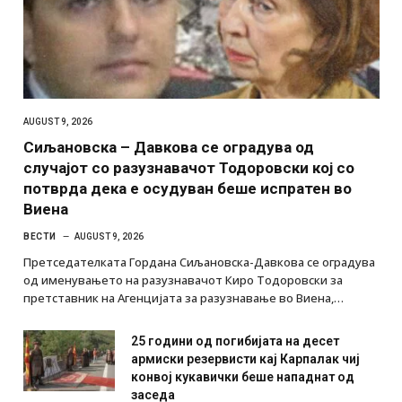
AUGUST 9, 2026
Сиљановска – Давкова се оградува од
случајот со разузнавачот Тодоровски кој со
потврда дека е осудуван беше испратен во
Виена
ВЕСТИ
AUGUST 9, 2026
Претседателката Гордана Сиљановска-Давкова се оградува
од именувањето на разузнавачот Киро Тодоровски за
претставник на Агенцијата за разузнавање во Виена,…
25 години од погибијата на десет
армиски резервисти кај Карпалак чиј
конвој кукавички беше нападнат од
заседа