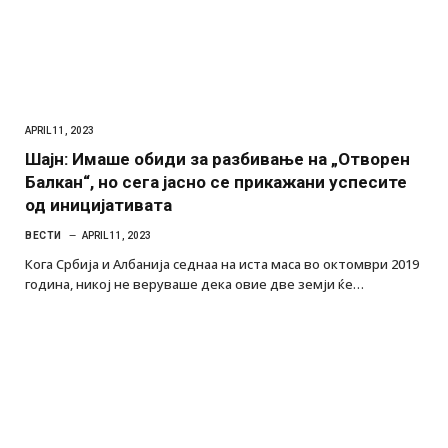
APRIL 11, 2023
Шајн: Имаше обиди за разбивање на „Отворен
Балкан“, но сега јасно се прикажани успесите
од иницијативата
ВЕСТИ
APRIL 11, 2023
Кога Србија и Албанија седнаа на иста маса во октомври 2019
година, никој не веруваше дека овие две земји ќе…