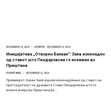
DECEMBER 16, 2021
UPDATED:
DECEMBER 16, 2021
Иницијатива „Отворен Балкан“: Заев изненаден
од ставот што Пендаровски го искажал во
Приштина
ПОЛИТИКА
DECEMBER 16, 2021
Премиерот Зоран Заев изрази изненадување од ставот на
претседателот на државата Стево Пендаровски што го
изнесе вчера во Приштина во…