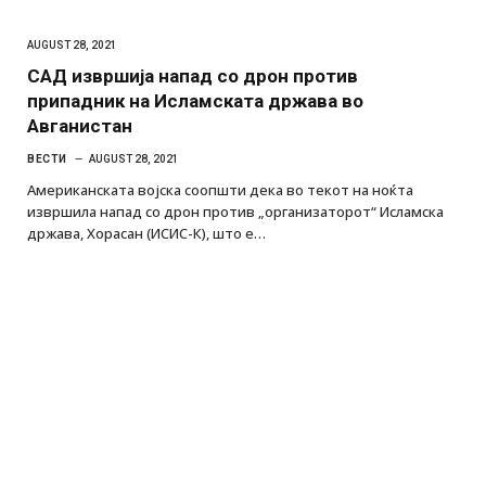
AUGUST 28, 2021
САД извршија напад со дрон против
припадник на Исламската држава во
Авганистан
ВЕСТИ
AUGUST 28, 2021
Американската војска соопшти дека во текот на ноќта
извршила напад со дрон против „организаторот“ Исламска
држава, Хорасан (ИСИС-К), што е…