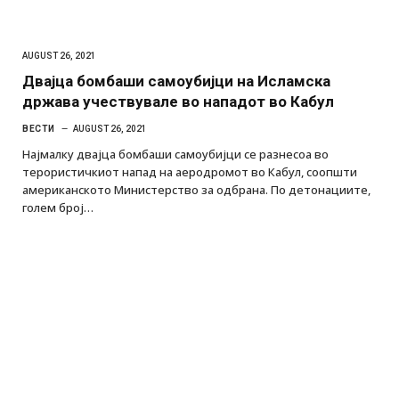
AUGUST 26, 2021
Двајца бомбаши самоубијци на Исламска
држава учествувале во нападот во Кабул
ВЕСТИ
AUGUST 26, 2021
Најмалку двајца бомбаши самоубијци се разнесоа во
терористичкиот напад на аеродромот во Кабул, соопшти
американското Министерство за одбрана. По детонациите,
голем број…