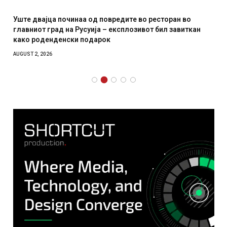
Уште двајца починаа од повредите во ресторан во
главниот град на Русуија – експлозивот бил завиткан
како роденденски подарок
AUGUST 2, 2026