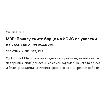
AUGUST 8, 2018
МВР: Приведените борци на ИСИС се уапсени
на скопскиот аеродром
ПОЛИТИКА
AUGUST 8, 2018
Од МВР за МИА појаснуваат дека терористите, за кои имаше
потерница, биле донесени со авион од американската војска
и биле предадени на Министерството за внатрешни работи