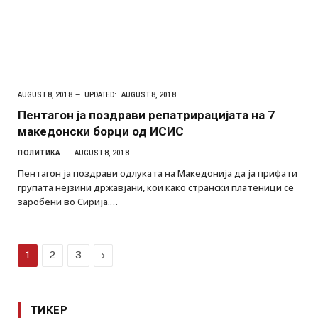
AUGUST 8, 2018
UPDATED:
AUGUST 8, 2018
Пентагон ја поздрави репатрирацијата на 7
македонски борци од ИСИС
ПОЛИТИКА
AUGUST 8, 2018
Пентагон ја поздрави одлуката на Македонија да ја прифати
групата нејзини државјани, кои како странски платеници се
заробени во Сирија.…
Next
1
2
3
ТИКЕР