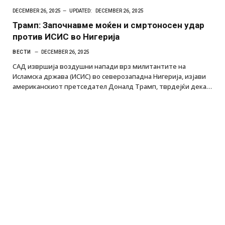
DECEMBER 26, 2025
UPDATED:
DECEMBER 26, 2025
Трамп: Започнавме моќен и смртоносен удар
против ИСИС во Нигерија
ВЕСТИ
DECEMBER 26, 2025
САД извршија воздушни напади врз милитантите на
Исламска држава (ИСИС) во северозападна Нигерија, изјави
американскиот претседател Доналд Трамп, тврдејќи дека…