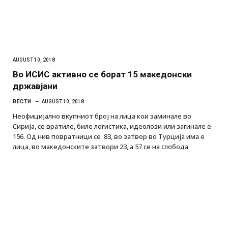
AUGUST 10, 2018
Во ИСИС активно се борат 15 македонски
државјани
ВЕСТИ
AUGUST 10, 2018
Неофицијално вкупниот број на лица кои заминале во
Сирија, се вратиле, биле логистика, идеолози или загинале е
156. Од нив повратници се 83, во затвор во Турција има е
лица, во македонските затвори 23, а 57 се на слобода