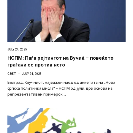
JULY 24, 2025
НСПМ: Паѓа рејтингот на Вучиќ – повеќето
граѓани се против него
СВЕТ
JULY 24, 2025
Белград: Клучниот, најважен наод од анкетата на „Нова
српска политичка мисла“ – НСПМ од јули, врз основа на
репрезентативен примерок…