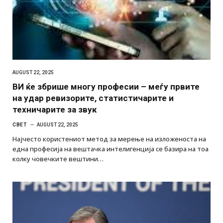
AUGUST 22, 2025
ВИ ќе збрише многу професии – меѓу првите
на удар ревизорите, статистичарите и
техничарите за звук
СВЕТ
AUGUST 22, 2025
Најчесто користениот метод за мерење на изложеноста на
една професија на вештачка интелигенција се базира на тоа
колку човечките вештини…