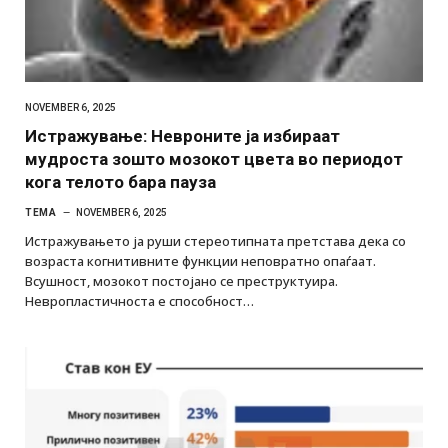
NOVEMBER 6, 2025
Истражување: Невроните ja избираат
мудроста зошто мозокот цвета во периодот
кога телото бара пауза
ТЕМА
NOVEMBER 6, 2025
Истражувањето ја руши стереотипната претстава дека со
возраста когнитивните функции неповратно опаѓаат.
Всушност, мозокот постојано се преструктуира.
Невропластичноста е способност…