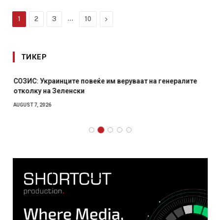
…
Next
1
2
3
10
ТИКЕР
СОЗИС: Украинците повеќе им веруваат на генералите
отколку на Зеленски
AUGUST 7, 2026