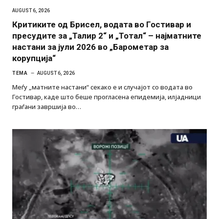
AUGUST 6, 2026
Критиките од Брисел, водата во Гостивар и
пресудите за „Талир 2“ и „Тотал“ – најматните
настани за јули 2026 во „Барометар за
корупција“
ТЕМА
AUGUST 6, 2026
Меѓу „матните настани“ секако е и случајот со водата во
Гостивар, каде што беше прогласена епидемија, илјадници
граѓани завршија во…