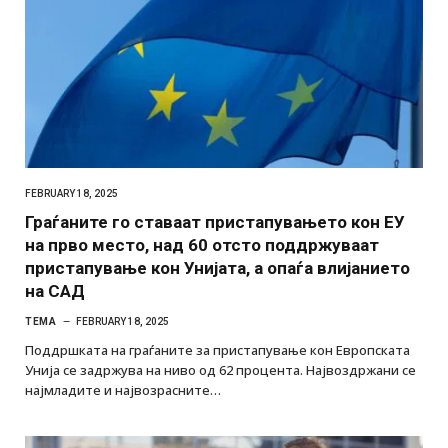
FEBRUARY 18, 2025
Граѓаните го ставаат пристапувањето кон ЕУ
на прво место, над 60 отсто поддржуваат
пристапување кон Унијата, а опаѓа влијанието
на САД
ТЕМА
FEBRUARY 18, 2025
Поддршката на граѓаните за пристапување кон Европската
Унија се задржува на ниво од 62 процента. Највоздржани се
најмладите и највозрасните…