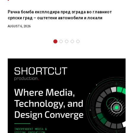
И Данска се милитарилизира – воведува нова 11-
месечна воена
AUGUST 4, 2026