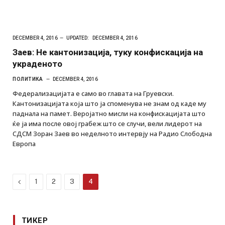
DECEMBER 4, 2016
UPDATED:
DECEMBER 4, 2016
Заев: Не кантонизација, туку конфискација на
украденото
ПОЛИТИКА
DECEMBER 4, 2016
Федерализацијата е само во главата на Груевски.
Кантонизацијата која што ја споменува не знам од каде му
паднала на памет. Веројатно мисли на конфискацијата што
ќе ја има после овој грабеж што се случи, вели лидерот на
СДСМ Зоран Заев во неделното интервју на Радио Слободна
Европа
Previous
1
2
3
4
ТИКЕР