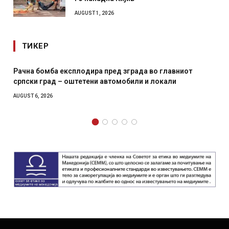
AUGUST 1, 2026
ТИКЕР
т
И Данска се милитарилизира – воведува нова 11-
месечна воена
AUGUST 4, 2026