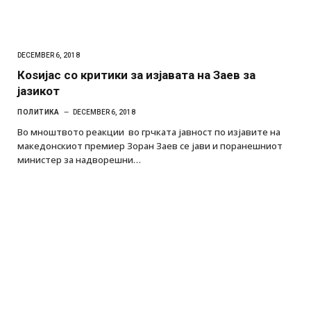
DECEMBER 6, 2018
Коѕијас со критики за изјавата на Заев за
јазикот
ПОЛИТИКА
DECEMBER 6, 2018
Во мноштвото реакции во грчката јавност по изјавите на
македонскиот премиер Зоран Заев се јави и поранешниот
министер за надворешни…