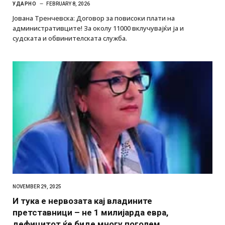
УДАРНО
FEBRUARY 8, 2026
Јована Тренчевска: Договор за повисоки плати на
административците! За околу 11000 вклучувајќи ја и
судската и обвинителската служба.
NOVEMBER 29, 2025
И тука е нервозата кај владините
претставници – не 1 милијарда евра,
дефицитот ќе биде многу поголем