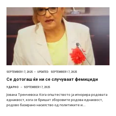
SEPTEMBER 17, 2025
UPDATED:
SEPTEMBER 17, 2025
Се дотогаш ќе ни се случуваат фемициди
УДАРНО
SEPTEMBER 17, 2025
Јована Тренчевска: Кога општеството ја игнорира родовата
еднаквост, кога се бришат зборовите родова еднаквост,
родово базирано насилство од политиките и…