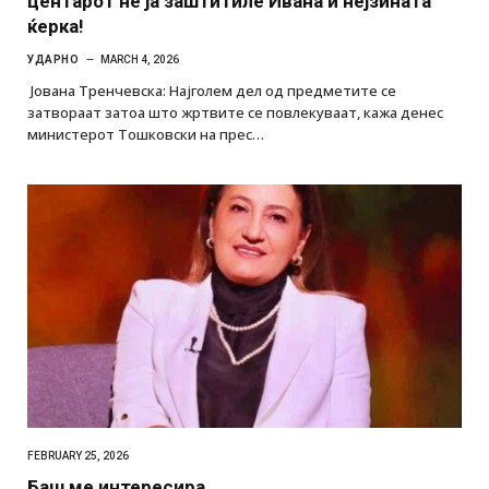
центарот не ја заштитиле Ивана и нејзината
ќерка!
УДАРНО
MARCH 4, 2026
Јована Тренчевска: Најголем дел од предметите се
затвораат затоа што жртвите се повлекуваат, кажа денес
министерот Тошковски на прес…
FEBRUARY 25, 2026
Баш ме интересира