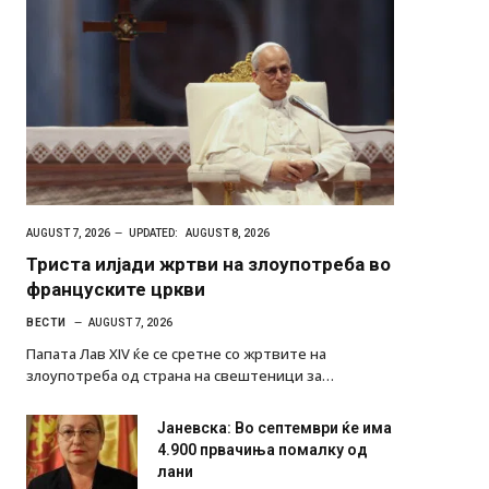
AUGUST 7, 2026
UPDATED:
AUGUST 8, 2026
Триста илјади жртви на злоупотреба во
француските цркви
ВЕСТИ
AUGUST 7, 2026
Папата Лав XIV ќе се сретне со жртвите на
злоупотреба од страна на свештеници за…
Јаневска: Во септември ќе има
4.900 првачиња помалку од
лани