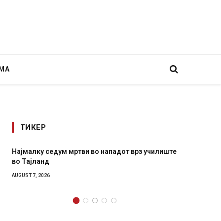
МА
ТИКЕР
Најмалку седум мртви во нападот врз училиште
СОЗИС:
во Тајланд
генера
AUGUST 7, 2026
AUGUST 7,