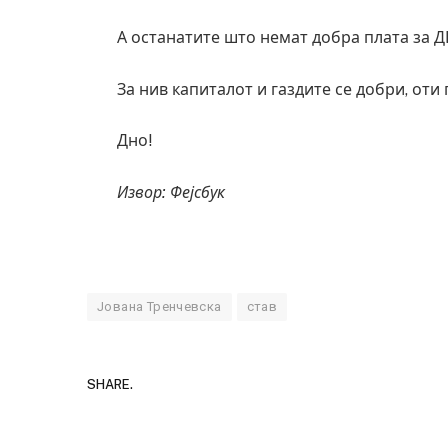
А останатите што немат добра плата за
За нив капиталот и газдите се добри, от
Дно!
Извор: Фејсбук
Јована Тренчевска
став
SHARE.