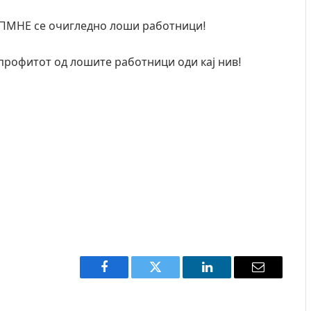
 ДПМНЕ се очигледно лоши работници!
и профитот од лошите работници оди кај нив!
Facebook
Twitter
LinkedIn
Email