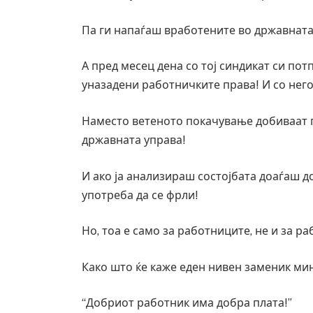
Па ги напаѓаш вработените во државната
А пред месец дена со тој синдикат си по
уназадени работничките права! И со нег
Наместо ветеното покачување добиваат п
државната управа!
И ако ја анализираш состојбата доаѓаш 
употреба да се фрли!
Но, тоа е само за работниците, не и за р
Како што ќе каже еден нивен заменик ми
“Добриот работник има добра плата!”