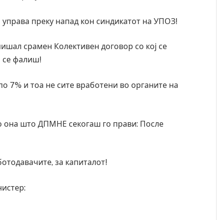
 управа преку напад кон синдикатот на УПОЗ!
тпишал срамен Колективен договор со кој се
о се фалиш!
о 7% и тоа не сите вработени во органите на
до она што ДПМНЕ секогаш го прави: После
аботодавачите, за капиталот!
нистер: