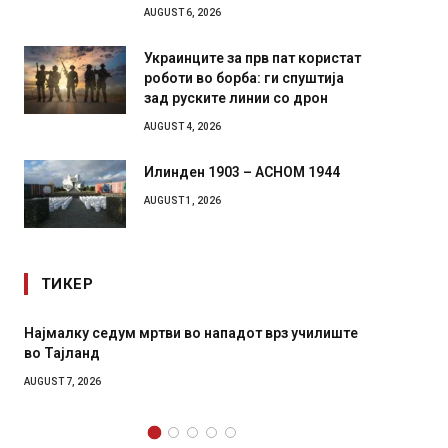
AUGUST 6, 2026
Украинците за прв пат користат
роботи во борба: ги спуштија
зад руските линии со дрон
AUGUST 4, 2026
Илинден 1903 – АСНОМ 1944
AUGUST 1, 2026
ТИКЕР
Најмалку седум мртви во нападот врз училиште
СОЗИС:
во Тајланд
генера
AUGUST 7, 2026
AUGUST 7,