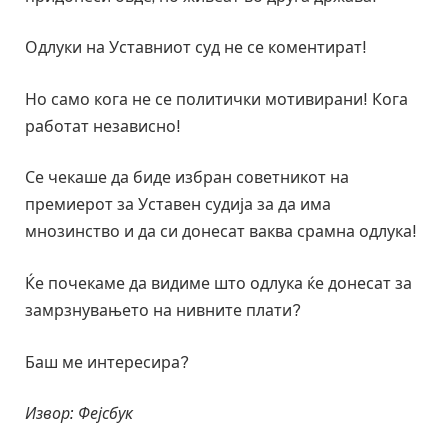
Одлуки на Уставниот суд не се коментират!
Но само кога не се политички мотивирани! Кога
работат независно!
Се чекаше да биде избран советникот на
премиерот за Уставен судија за да има
мнозинство и да си донесат ваква срамна одлука!
Ќе почекаме да видиме што одлука ќе донесат за
замрзнувањето на нивните плати?
Баш ме интересира?
Извор: Фејсбук