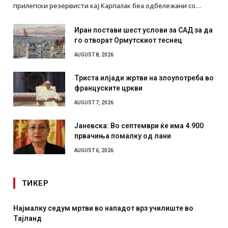
прилепски резервисти кај Карпалак беа одбележани со…
Иран постави шест услови за САД за да
го отворат Ормутскиот теснец
AUGUST 8, 2026
Триста илјади жртви на злоупотреба во
француските цркви
AUGUST 7, 2026
Јаневска: Во септември ќе има 4.900
првачиња помалку од лани
AUGUST 6, 2026
ТИКЕР
Најмалку седум мртви во нападот врз училиште во
Тајланд