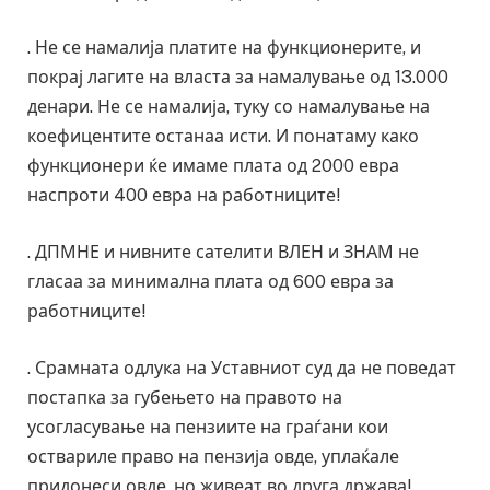
. Не се намалија платите на функционерите, и
покрај лагите на власта за намалување од 13.000
денари. Не се намалија, туку со намалување на
коефицентите останаа исти. И понатаму како
функционери ќе имаме плата од 2000 евра
наспроти 400 евра на работниците!
. ДПМНЕ и нивните сателити ВЛЕН и ЗНАМ не
гласаа за минимална плата од 600 евра за
работниците!
. Срамната одлука на Уставниот суд да не поведат
постапка за губењето на правото на
усогласување на пензиите на граѓани кои
оствариле право на пензија овде, уплаќале
придонеси овде, но живеат во друга држава!