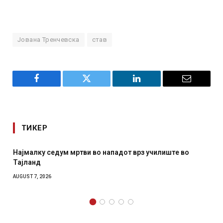
Јована Тренчевска
став
Facebook
Twitter
LinkedIn
Email
ТИКЕР
 мртви во нападот врз училиште во
СОЗИС: Украинците
отколку на Зеленс
AUGUST 7, 2026