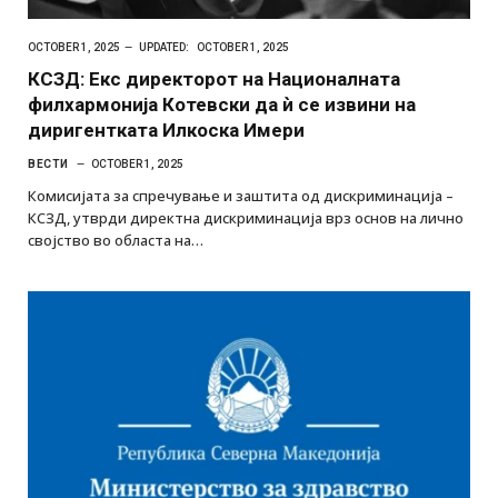
OCTOBER 1, 2025
UPDATED:
OCTOBER 1, 2025
КСЗД: Екс директорот на Националната
филхармонија Котевски да ѝ се извини на
диригентката Илкоска Имери
ВЕСТИ
OCTOBER 1, 2025
Комисијата за спречување и заштита од дискриминација –
КСЗД, утврди директна дискриминација врз основ на лично
својство во областа на…