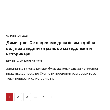
OCTOBER 25, 2024
Димитров: Се надеваме дека ќе има добра
волја за заеднички јазик со македонските
историчари
ВЕСТИ
OCTOBER 25, 2024
Заедничката македонско-бугарска комисија за историски
прашања денеска во Скопје ги продолжи разговорите за
теми поврзани со историјата.
…
Next
1
2
3
7