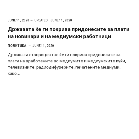
JUNE 11, 2020
UPDATED:
JUNE 11, 2020
Државата ќе ги покрива придонесите за плати
на новинари и на медиумски работници
ПОЛИТИКА
JUNE 11, 2020
Државата стопроцентно ќе ги покрива придонесите на
плата на вработените во медиумите и медиумските куќи,
телевизиите, радиодифузерите, печатените медиуми,
како…