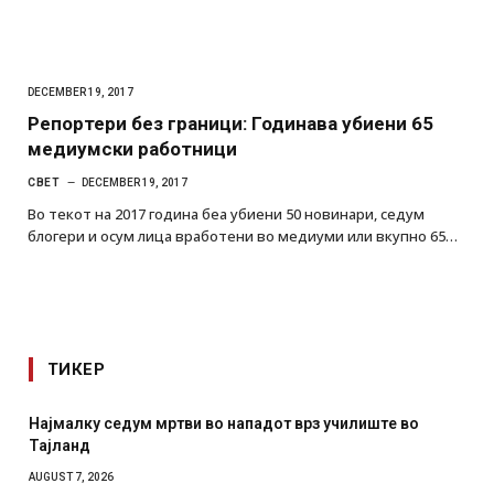
DECEMBER 19, 2017
Репортери без граници: Годинава убиени 65
медиумски работници
СВЕТ
DECEMBER 19, 2017
Во текот на 2017 година беа убиени 50 новинари, седум
блогери и осум лица вработени во медиуми или вкупно 65…
ТИКЕР
дум мртви во нападот врз училиште во
СОЗИС: Украинц
отколку на Зел
AUGUST 7, 2026