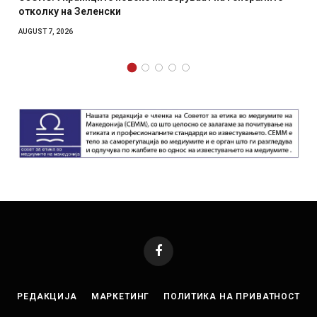
ки
српски град – оштете
AUGUST 6, 2026
Facebook
РЕДАКЦИЈА
МАРКЕТИНГ
ПОЛИТИКА НА ПРИВАТНОСТ