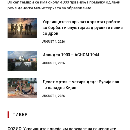
Во септември ќе има околу 4.900 првачиња помалку од лани,
рече денеска министерката за образование…
Украинците за прв пат користат роботи
во борба: ги спуштија зад руските линии
со дрон
AUGUST 4, 2026
Илинден 1903 – АСНОМ 1944
AUGUST 1, 2026
Девет мртви – четири деца: Русија пак
го нападна Кијив
AUGUST 1, 2026
ТИКЕР
 повеќе им веруваат на генералите
Рачна бомба експлоди