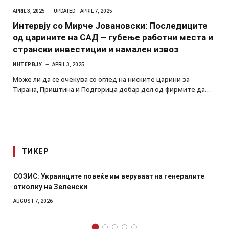
APRIL 3, 2025
UPDATED:
APRIL 7, 2025
Интервју со Мирче Јовановски: Последиците
од царините на САД – губење работни места и
странски инвестиции и намален извоз
ИНТЕРВЈУ
APRIL 3, 2025
Може ли да се очекува со оглед на ниските царини за
Тирана, Приштина и Подгорица добар дел од фирмите да…
ТИКЕР
еруваат на генералите
Рачна бомба експлодира пред згра
српски град – оштетени автомобил
AUGUST 6, 2026