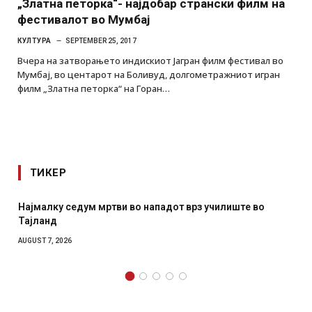
„Златна петорка“- најдобар странски филм на
фестивалот во Мумбај
КУЛТУРА
SEPTEMBER 25, 2017
Вчера на затворањето индискиот Јагран филм фестивал во
Мумбај, во центарот на Боливуд, долгометражниот игран
филм „Златна петорка“ на Горан…
ТИКЕР
Најмалку седум мртви во нападот врз училиште во
Тајланд
AUGUST 7, 2026