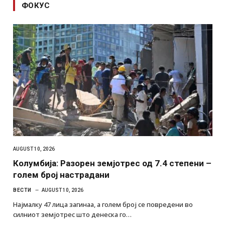
ФОКУС
AUGUST 10, 2026
Колумбија: Разорен земјотрес од 7.4 степени –
голем број настрадани
ВЕСТИ
AUGUST 10, 2026
Најмалку 47 лица загинаа, а голем број се повредени во
силниот земјотрес што денеска го…