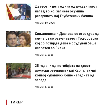
Дваесет и пет години од кукавичкиот
напад во кој загинаа осумина
резервисти кај Љуботенски бачила
AUGUST 10, 2026
Сиљановска – Давкова се оградува од
случајот со разузнавачот Тодоровски
кој со потврда дека е осудуван беше
испратен во Виена
AUGUST 9, 2026
25 години од погибијата на десет
армиски резервисти кај Карпалак чиј
конвој кукавички беше нападнат од
заседа
AUGUST 8, 2026
ТИКЕР