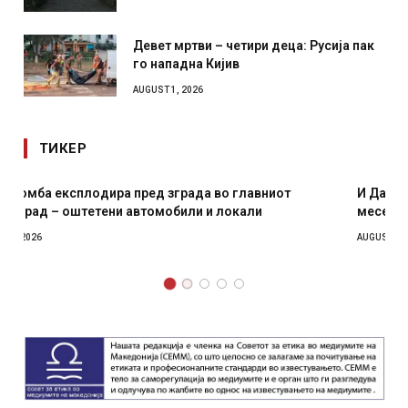
Девет мртви – четири деца: Русија пак
го нападна Кијив
AUGUST 1, 2026
ТИКЕР
И Данска се милитарилизира – воведува нова 11-
месечна воена
AUGUST 4, 2026