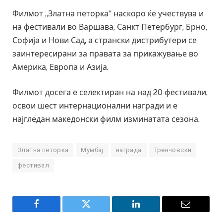
Филмот „Златна петорка“ наскоро ќе учествува и
на фестивали во Варшава, Санкт Петербург, Брно,
Софија и Нови Сад, а странски дистрибутери се
заинтересирани за правата за прикажување во
Америка, Европа и Азија.
Филмот досега е селектиран на над 20 фестивали,
освои шест интернационални награди и е
најгледан македонски филм изминатата сезона.
Златна петорка
Мумбај
награда
Тренчовски
фестивал
Facebook
Twitter
LinkedIn
Email