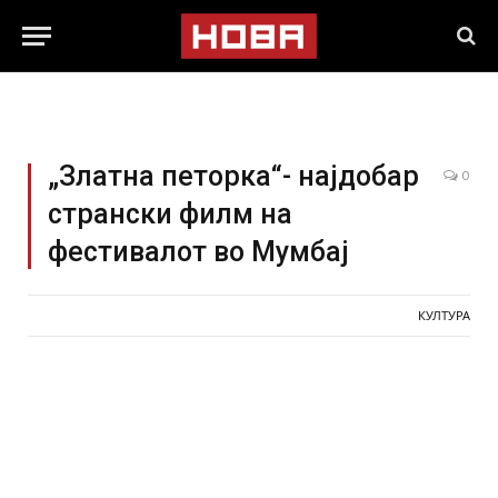
„Златна петорка“- најдобар
0
странски филм на
фестивалот во Мумбај
КУЛТУРА