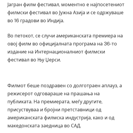
Јагран филм фестивал, моментно е најпосетениот
филмски фестивал во Јужна Азија и се одржуваше
во 16 градови во Индија.
Во петокот, се случи американската премиера на
овој филм во официјалната програма на 36-то
издание на Интернационалниот филмски
фестивал во Њу Џерси.
Филмот беше поздравен со долготраен аплауз, а
режисерот одговараше на прашања на
публиката. На премиерата, меѓу другите,
присуствуваа и бројни претставници од
американската филмска индустрија, како и од
македонската заедница во САД.