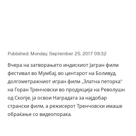
Published: Monday, September 25, 2017 09:32
Вчера на затворањето индискиот Јагран филм
фестивал во Мумбај, во центарот на Боливуд,
долгометражниот игран филм „Златна петорка“
на Горан Тренчовски во продукција на Револушн
од Скопје, ја освои Наградата за најдобар
странски филм, а режисерот Тренчовски имаше
обраќање со видеопорака.