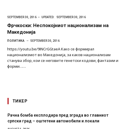
SEPTEMBER 30, 2016
UPDATED:
SEPTEMBER 30, 2016
Фрчкоски: Неспокојниот национализам на
Македонија
ПОЛИТИКА
SEPTEMBER 30, 2016
https://youtu.be/9INCrGGtaeA Како се формирал
национализмот во Македонија, за каков национализам
станува збор, кои се неговите генетски кодови, фантазии и
форми……
ТИКЕР
Рачна бомба експлодира пред зграда во главниот
српски град – оштетени автомобили и локали