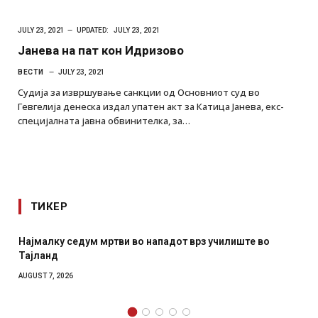
JULY 23, 2021
UPDATED:
JULY 23, 2021
Јанева на пат кон Идризово
ВЕСТИ
JULY 23, 2021
Судија за извршување санкции од Основниот суд во
Гевгелија денеска издал упатен акт за Катица Јанева, екс-
специјалната јавна обвинителка, за…
ТИКЕР
во
СОЗИС: Украинците повеќе им веруваат на генералит
отколку на Зеленски
AUGUST 7, 2026