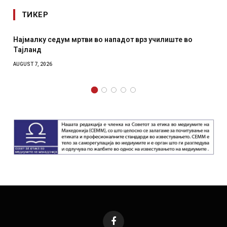
ТИКЕР
з училиште во
СОЗИС: Украинците повеќе им веруваат н
отколку на Зеленски
AUGUST 7, 2026
Facebook