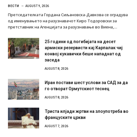
ВЕСТИ
AUGUST 9, 2026
Претседателката Гордана Сиљановска-Давкова се оградува
од именувањето на разузнавачот Киро Тодоровски за
претставник на Агенцијата за разузнавање во Виена,…
25 години од погибијата на десет
армиски резервисти кај Карпалак чиј
конвој кукавички беше нападнат од
заседа
AUGUST 8, 2026
Иран постави шест услови за САД за да
го отворат Ормутскиот теснец
AUGUST 8, 2026
Триста илјади жртви на злоупотреба во
француските цркви
AUGUST 7, 2026