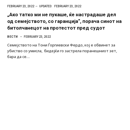
FEBRUARY 23, 2022
UPDATED:
FEBRUARY 23, 2022
„Ако татко ми не пукаше, ќе настрадаше дел
од семејството, со гаранција“, порача синот на
битолчанецот на протестот пред судот
ВЕСТИ
FEBRUARY 23, 2022
Семејството на Тони Ѓоргиевски Фердо, кој е обвинет за
убиство со умисла, бидејќи го застрела поранешниот зет,
бара да се…