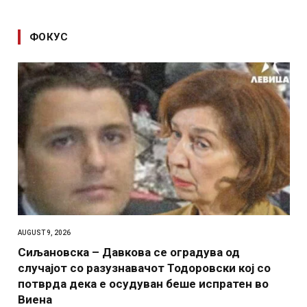
ФОКУС
AUGUST 9, 2026
Сиљановска – Давкова се оградува од
случајот со разузнавачот Тодоровски кој со
потврда дека е осудуван беше испратен во
Виена