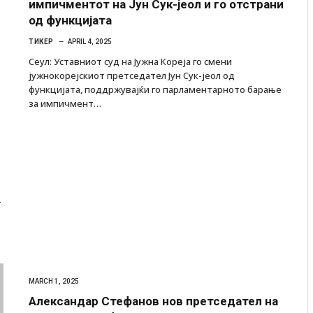
импичментот на Јун Сук-јеол и го отстрани
од функцијата
ТИКЕР
APRIL 4, 2025
Сеул: Уставниот суд на Јужна Кореја го смени
јужнокорејскиот претседател Јун Сук-јеол од
функцијата, поддржувајќи го парламентарното барање
за импичмент…
т
Грција: Горат Парос, Андрос, Калимнос, Крит, …
JULY 30, 2026
MARCH 1, 2025
Александар Стефанов нов претседател на