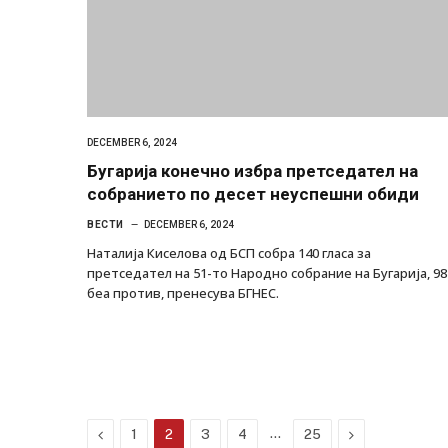
DECEMBER 6, 2024
Бугарија конечно избра претседател на
собранието по десет неуспешни обиди
ВЕСТИ
DECEMBER 6, 2024
Наталија Киселова од БСП собра 140 гласа за
претседател на 51-то Народно собрание на Бугарија, 98
беа против, пренесува БГНЕС.
Previous
…
Next
1
2
3
4
25