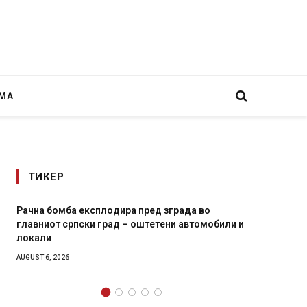
МА
ТИКЕР
Рачна бомба експлодира пред зграда во
И Данс
главниот српски град – оштетени автомобили и
11-мес
локали
AUGUST 4,
AUGUST 6, 2026