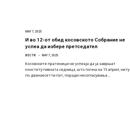
MAY 7, 2025
И во 12-от обид косовското Собрание не
успеа да избере претседател
ВЕСТИ
MAY 7, 2025
Косовските пратеници не успеаја да ја завршат
конститутивната седница, што почна на 15 април, ниту
по дванаесетти пат, поради несогласувања…