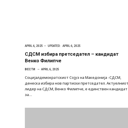
APRIL 6, 2025
UPDATED:
APRIL 6, 2025
СДСМ избира претседател – кандидат
Венко Филипче
ВЕСТИ
APRIL 6, 2025
Социјалдемократскиот Сојуз на Македонија -СДСМ,
денеска избира нов партиски претседател. Актуелнио
лидер на СДСМ, Венко Филипче, е единствен кандидат
за…