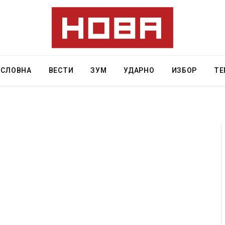
АСЛОВНА
ВЕСТИ
ЗУМ
УДАРНО
ИЗБОР
ТЕ
Грција: Горат Парос, Андрос, Калимнос, Крит, …
JULY 30, 2026