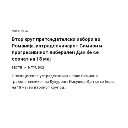
MAY 5, 2025
Втор круг претседателски избори во
Романија, ултрадесничарот Симион и
прогресивниот либерален Дан ќе се
соочат на 18 мај
ВЕСТИ
MAY 5, 2025
Опозицискиот ултрадесничар Џорџе Симион и
градоначалникот на Букурешт Никушор Дан ќе се борат
на 18 мај во вториот круг од…