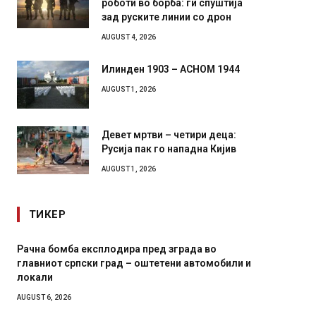
роботи во борба: ги спуштија
зад руските линии со дрон
AUGUST 4, 2026
Илинден 1903 – АСНОМ 1944
AUGUST 1, 2026
Девет мртви – четири деца:
Русија пак го нападна Кијив
AUGUST 1, 2026
ТИКЕР
Рачна бомба експлодира пред зграда во
И Данс
главниот српски град – оштетени автомобили и
11-мес
локали
AUGUST 4,
AUGUST 6, 2026