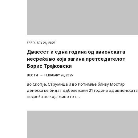
FEBRUARY 26, 2025
Дваесет и една година од авионската
несреќа во која загина претседателот
Борис Трајковски
ВЕСТИ
FEBRUARY 26, 2025
Во Скопје, Струмица и во Ротимље близу Мостар
денеска ќе бидат одбележани 21 година од авионската
несреќа во која животот…