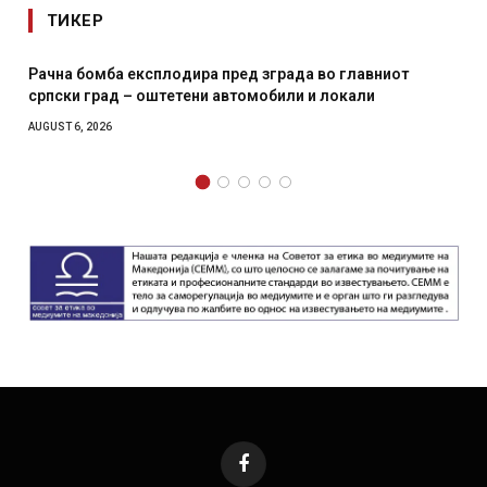
ТИКЕР
И Данска се милитарилизира – воведува нова 11-
месечна воена
AUGUST 4, 2026
Facebook