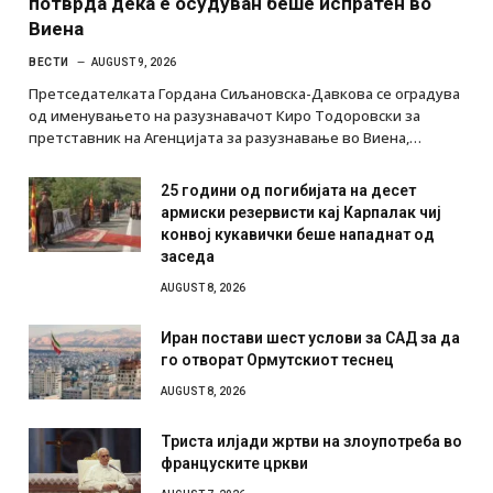
потврда дека е осудуван беше испратен во
Виена
ВЕСТИ
AUGUST 9, 2026
Претседателката Гордана Сиљановска-Давкова се оградува
од именувањето на разузнавачот Киро Тодоровски за
претставник на Агенцијата за разузнавање во Виена,…
25 години од погибијата на десет
армиски резервисти кај Карпалак чиј
конвој кукавички беше нападнат од
заседа
AUGUST 8, 2026
Иран постави шест услови за САД за да
го отворат Ормутскиот теснец
AUGUST 8, 2026
Триста илјади жртви на злоупотреба во
француските цркви