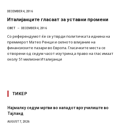
DECEMBER 4, 2016
Италијанците гласаат за уставни промени
СВЕТ
DECEMBER 4, 2016
Со референдумот ќе се утврди политичката иднина на
премиерот Матео Ренци и силното влијание на
финансиските пазари во Европа. Гласачките места се
отворени од седум часот изутрина,а право на глас имаат
околу 51 милиони Италијанци
ТИКЕР
 мртви во нападот врз училиште во
СОЗИС: Украинците
отколку на Зеленс
AUGUST 7, 2026