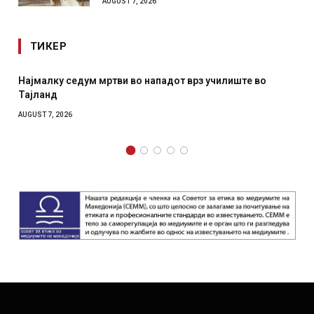
AUGUST 7, 2026
ТИКЕР
Најмалку седум мртви во нападот врз училиште во
СОЗ
Тајланд
отк
AUGUST 7, 2026
AUGUS