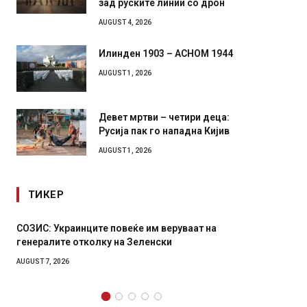
роботи во борба: ги спуштија
зад руските линии со дрон
AUGUST 4, 2026
Илинден 1903 – АСНОМ 1944
AUGUST 1, 2026
Девет мртви – четири деца:
Русија пак го нападна Кијив
AUGUST 1, 2026
ТИКЕР
Рачна бомба експлодира пред зграда во
И Данс
главниот српски град – оштетени автомобили и
11-мес
локали
AUGUST 4,
AUGUST 6, 2026