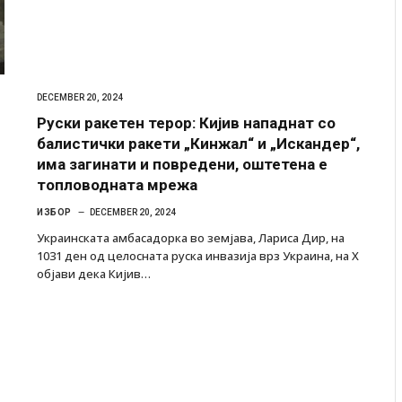
DECEMBER 20, 2024
Руски ракетен терор: Кијив нападнат со
балистички ракети „Кинжал“ и „Искандер“,
има загинати и повредени, оштетена е
топловодната мрежа
ИЗБОР
DECEMBER 20, 2024
Украинската амбасадорка во земјава, Лариса Дир, на
1031 ден од целосната руска инвазија врз Украина, на Х
објави дека Кијив…