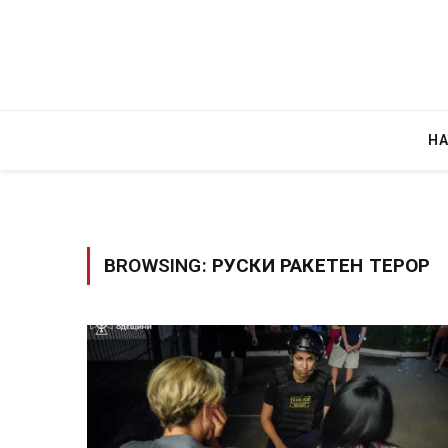
Н
BROWSING:
РУСКИ РАКЕТЕН ТЕРОР
Детали за експлозијата во главниот гр
Русија – жена носела бомба, кој треба
биде убиен?
AUGUST 2, 2026