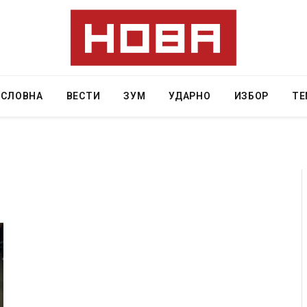
АСЛОВНА
ВЕСТИ
ЗУМ
УДАРНО
ИЗБОР
ТЕ
ад на
СОЗИС: Украинците повеќе им веруваат на
ло да
генералите отколку на Зеленски
AUGUST 7, 2026