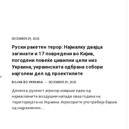
DECEMBER 29, 2023
Руски ракетен терор: Најмалку двајца
загинати и 17 повредени во Кијив,
погодени повеќе цивилни цели низ
Украина, украинската одбрана собори
најголем дел од проектилите
н
ВОЈНА ВО УКРАИНА
DECEMBER 29, 2023
Денеска, рускиот агресор изврши еден од
најмасовните воздушни напади оваа година на
територијата на Украина. Агресорите употребија бараж
од најразлично…