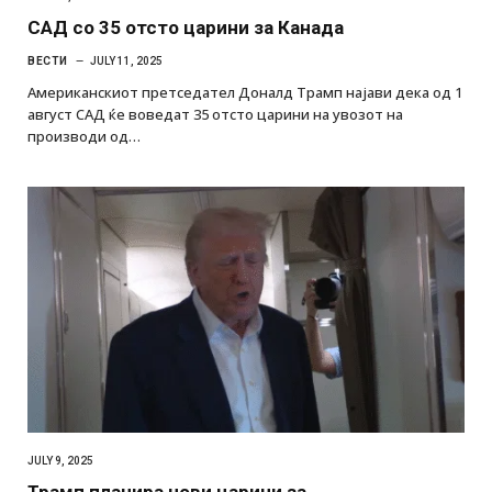
САД со 35 отсто царини за Канада
ВЕСТИ
JULY 11, 2025
Американскиот претседател Доналд Трамп најави дека од 1
август САД ќе воведат 35 отсто царини на увозот на
производи од…
JULY 9, 2025
Трамп планира нови царини за