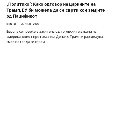
„Политико“: Како одговор на царините на
Трамп, ЕУ би можела да се сврти кон земјите
од Пацификот
ВЕСТИ
JUNE 30, 2025
Европа се повеќе е заситена од трговските закани на
американскиот претседател Доналд Трамп и разгледува
смел потег да се сврти…