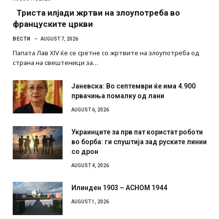
Триста илјади жртви на злоупотреба во
француските цркви
ВЕСТИ
AUGUST 7, 2026
Папата Лав XIV ќе се сретне со жртвите на злоупотреба од
страна на свештеници за…
Јаневска: Во септември ќе има 4.900
првачиња помалку од лани
AUGUST 6, 2026
Украинците за прв пат користат роботи
во борба: ги спуштија зад руските линии
со дрон
AUGUST 4, 2026
Илинден 1903 – АСНОМ 1944
AUGUST 1, 2026