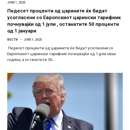
JUNE 1, 2025
Педесет проценти од царините ќе бидат
усогласени со Европскиот царински тарифник
почнувајќи од 1 јули , останатите 50 проценти
од 1 јануари
ВЕСТИ
JUNE 1, 2025
Педесет проценти од царините ќе бидат усогласени со
Европскиот царински тарифник почнувајќи од 1 јули оваа
година, а останатите 50…