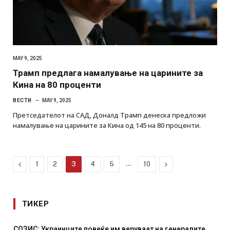
MAY 9, 2025
Трамп предлага намалување на царините за
Кина на 80 проценти
ВЕСТИ
MAY 9, 2025
Претседателот на САД, Доналд Трамп денеска предложи
намалување на царините за Кина од 145 на 80 проценти.
Previous
…
Next
1
2
3
4
5
10
ТИКЕР
СОЗИС: Украинците повеќе им веруваат на генералите