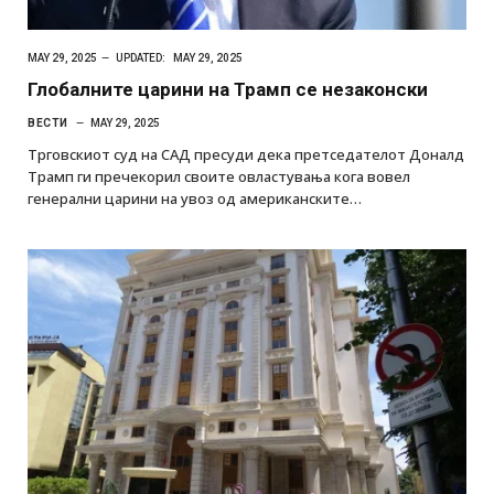
MAY 29, 2025
UPDATED:
MAY 29, 2025
Глобалните царини на Трамп се незаконски
ВЕСТИ
MAY 29, 2025
Трговскиот суд на САД пресуди дека претседателот Доналд
Трамп ги пречекорил своите овластувања кога вовел
генерални царини на увоз од американските…